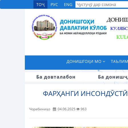
ТОҶ
РУС
ENG
ДОНИШГОҲИ МО
ТАЪЛИ
Ба довталабон
Ба донишҷ
ФАРҲАНГИ ИНСОНДӮСТӢ 
Чорабиниҳо
04.06.2025
963