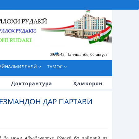
09:49:42
,
Панҷшанбе, 06-август
БАЙНАЛМИЛЛАЛӢ
ТАМОС
Докторантура
Ҳамкорон
ИЁЗМАНДОН ДАР ПАРТАВИ
б ба номи Абуабдуллоҳи Рӯдакӣ бо пайравӣ аз