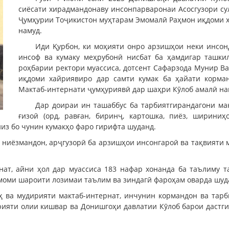
сиёсати хирадмандонаву инсонпарваронаи Асосгузори су
Ҷумҳурии Тоҷикистон муҳтарам Эмомалӣ Раҳмон иқдоми х
намуд.
Иди Қурбон, ки моҳияти онро арзишҳои неки инсонд
инсоф ва кумаку меҳрубонӣ нисбат ба ҳамдигар ташкил
роҳбарии ректори муассиса, дотсент Сафарзода Мунир Ва
иқдоми хайриявиро дар самти кумак ба ҳайати корма
Мактаб-интернати ҷумҳуриявӣ дар шаҳри Кӯлоб амалӣ на
Дар доираи ин ташаббус ба тарбиятгирандагони мак
ғизоӣ (орд, равған, биринҷ, картошка, пиёз, шириниҳ
из бо чунин кумакҳо фаро гирифта шуданд.
 ниёзмандон, арҷгузорӣ ба арзишҳои инсонгароӣ ва тақвияти
нат, айни ҳол дар муассиса 183 нафар хонанда ба таълиму 
амоми шароити лозимаи таълим ва зиндагӣ фароҳам оварда шуд
 ва мудирияти мактаб-интернат, инчунин кормандон ва тарб
рияти олии кишвар ва Донишгоҳи давлатии Кӯлоб барои дастг