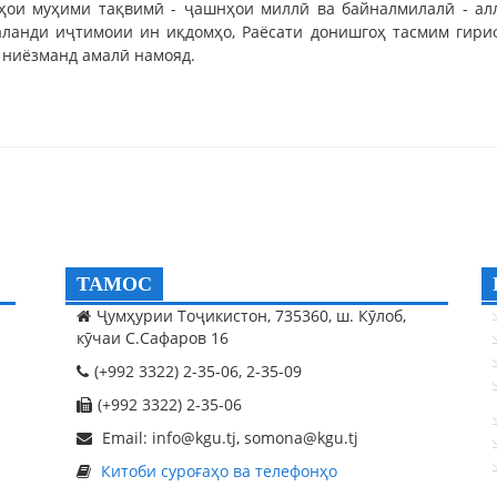
ҳои муҳими тақвимӣ - ҷашнҳои миллӣ ва байналмилалӣ - ал
аланди иҷтимоии ин иқдомҳо, Раёсати донишгоҳ тасмим гириф
 ниёзманд амалӣ намояд.
ТАМОС
Ҷумҳурии Тоҷикистон, 735360, ш. Кӯлоб,
кӯчаи С.Сафаров 16
(+992 3322) 2-35-06, 2-35-09
(+992 3322) 2-35-06
Email: info@kgu.tj, somona@kgu.tj
Китоби суроғаҳо ва телефонҳо