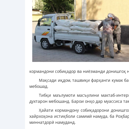
кормандони собиқадор ва ниёзманди донишгоҳ н
Мақсади иқдом, ташвиқи фарҳанги кумак ба
мебошад.
Тибқи маълумоти масъулини мактаб-интер
духтарон мебошанд. Барои онҳо дар муассиса т
Ҳайати кормандону собиқадорони донишгоҳ
хайрхоҳона истиқболи самимӣ намуда, ба Роҳба
миннатдорӣ намуданд.