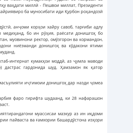
лҳу ваҳдати миллӣ - Пешвои миллат, Президенти
айриявиро ба муносибати иди Қурбон роҳандозӣ
ӯстӣ, анҷоми корҳои хайру савоб, тарғиби адлу
 медиҳанд, бо ин рӯҳия, раёсати донишгоҳ бо
тан, муовинони ректор, омӯзгорон ва кормандон,
ндони ниёзманди донишгоҳ ва кӯдакони ятими
муданд.
таб-интернат кумакҳои моддӣ, аз ҷумла маводи
о) дастрас гардонида шуд. Ҳамзамон як қатор
 масъулияти иҷтимоии донишгоҳ дар назди ҷомеа
тарбия фаро гирифта шудаанд, ки 28 нафарашон
ааст.
иятгирандагони муассисаи мазкур аз ин иқдоми
ирии пайваста ва ғамхории башардӯстона изҳори