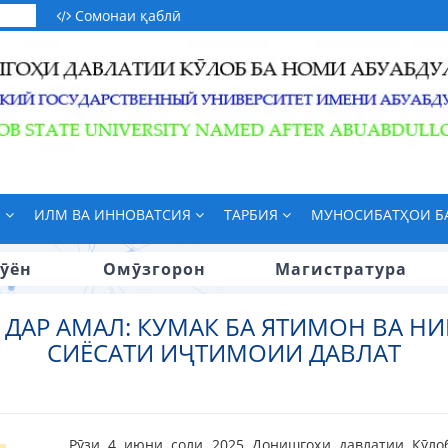
Сомонаи қаблӣ
М
ИЛМ ВА ИННОВАТСИЯ
ТАРБИЯ
МУНОСИБАТҲОИ 
ӯён
Омӯзгорон
Магистратура
ДАР АМАЛ: КУМАК БА ЯТИМОН ВА Н
СИЁСАТИ ИҶТИМОИИ ДАВЛАТ
Рӯзи 4 июни соли 2025 Донишгоҳи давлатии Кӯло