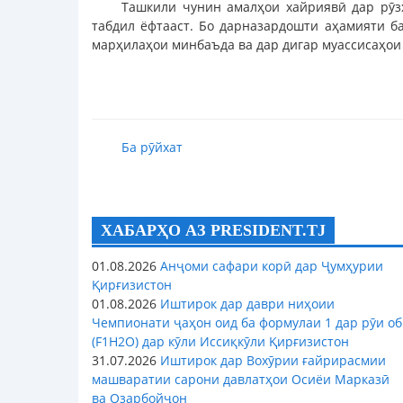
Ташкили чунин амалҳои хайриявӣ дар рӯз
табдил ёфтааст. Бо дарназардошти аҳамияти б
марҳилаҳои минбаъда ва дар дигар муассисаҳои
Ба рӯйхат
ХАБАРҲО АЗ PRESIDENT.TJ
01.08.2026
Анҷоми сафари корӣ дар Ҷумҳурии
Қирғизистон
01.08.2026
Иштирок дар даври ниҳоии
Чемпионати ҷаҳон оид ба формулаи 1 дар рӯи об
(F1H2O) дар кӯли Иссиқкӯли Қирғизистон
31.07.2026
Иштирок дар Вохӯрии ғайрирасмии
машваратии сарони давлатҳои Осиёи Марказӣ
ва Озарбойҷон