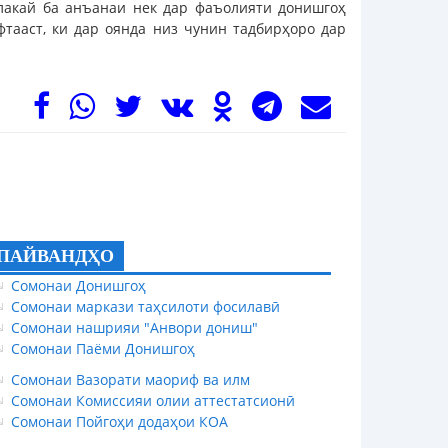
лакай ба анъанаи нек дар фаъолияти донишгоҳ
тааст, ки дар оянда низ чунин тадбирҳоро дар
ПАЙВАНДҲО
Сомонаи Донишгоҳ
Сомонаи маркази таҳсилоти фосилавӣ
Сомонаи нашрияи "Анвори дониш"
Сомонаи Паёми Донишгоҳ
Сомонаи Вазорати маориф ва илм
Сомонаи Комиссияи олии аттестатсионӣ
Сомонаи Пойгоҳи додаҳои КОА