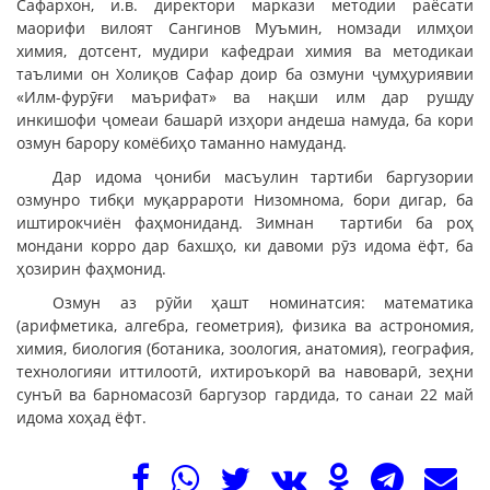
Сафархон, и.в. директори маркази методии раёсати
маорифи вилоят Сангинов Муъмин, номзади илмҳои
химия, дотсент, мудири кафедраи химия ва методикаи
таълими он Холиқов Сафар доир ба озмуни ҷумҳуриявии
«Илм-фурӯғи маърифат» ва нақши илм дар рушду
инкишофи ҷомеаи башарӣ изҳори андеша намуда, ба кори
озмун барору комёбиҳо таманно намуданд.
Дар идома ҷониби масъулин тартиби баргузории
озмунро тибқи муқаррароти Низомнома, бори дигар, ба
иштирокчиён фаҳмониданд. Зимнан тартиби ба роҳ
мондани корро дар бахшҳо, ки давоми рӯз идома ёфт, ба
ҳозирин фаҳмонид.
Озмун аз рӯйи ҳашт номинатсия: математика
(арифметика, алгебра, геометрия), физика ва астрономия,
химия, биология (ботаника, зоология, анатомия), география,
технологияи иттилоотӣ, ихтироъкорӣ ва навоварӣ, зеҳни
сунъӣ ва барномасозӣ баргузор гардида, то санаи 22 май
идома хоҳад ёфт.