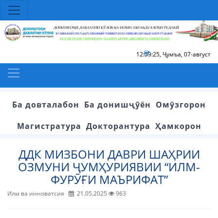
12:59:26
,
Ҷумъа, 07-август
Ба довталабон
Ба донишҷӯён
Омӯзгорон
Магистратура
Докторантура
Ҳамкорон
ДДК МИЗБОНИ ДАВРИ ШАҲРИИ
ОЗМУНИ ҶУМҲУРИЯВИИ “ИЛМ-
ФУРӮҒИ МАЪРИФАТ”
Илм ва инноватсия
21.05.2025
963