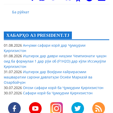
Ба рӯйхат
ХАБАРҲО АЗ PRESIDENT.TJ
01.08.2026
Анҷоми сафари корӣ дар Ҷумҳурии
Қирғизистон
01.08.2026
Иштирок дар даври ниҳоии Чемпионати ҷаҳон
оид ба формулаи 1 дар рӯи об (F1H2O) дар кӯли Иссиқкӯли
Қирғизистон
31.07.2026
Иштирок дар Вохӯрии ғайрирасмии
машваратии сарони давлатҳои Осиёи Марказӣ ва
Озарбойҷон
30.07.2026
Оғози сафари корӣ ба Ҷумҳурии Қирғизистон
30.07.2026
Сафари корӣ ба Ҷумҳурии Қирғизистон