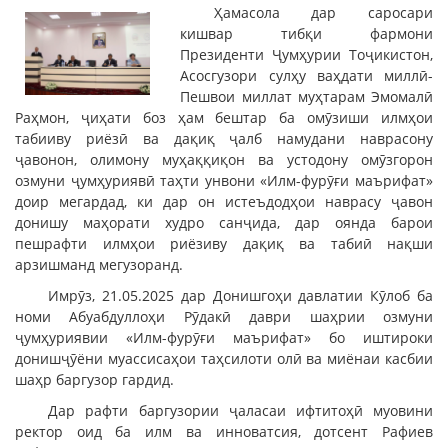
Ҳамасола дар саросари
кишвар тибқи фармони
Президенти Ҷумҳурии Тоҷикистон,
Асосгузори сулҳу ваҳдати миллӣ-
Пешвои миллат муҳтарам Эмомалӣ
Раҳмон, ҷиҳати боз ҳам бештар ба омӯзиши илмҳои
табииву риёзӣ ва дақиқ ҷалб намудани наврасону
ҷавонон, олимону муҳаққиқон ва устодону омӯзгорон
озмуни ҷумҳуриявӣ таҳти унвони «Илм-фурӯғи маърифат»
доир мегардад, ки дар он истеъдодҳои наврасу ҷавон
донишу маҳорати худро санҷида, дар оянда барои
пешрафти илмҳои риёзиву дақиқ ва табиӣ нақши
арзишманд мегузоранд.
Имрӯз, 21.05.2025 дар Донишгоҳи давлатии Кӯлоб ба
номи Абуабдуллоҳи Рӯдакӣ даври шаҳрии озмуни
ҷумҳуриявии «Илм-фурӯғи маърифат» бо иштироки
донишҷӯёни муассисаҳои таҳсилоти олӣ ва миёнаи касбии
шаҳр баргузор гардид.
Дар рафти баргузории ҷаласаи ифтитоҳӣ муовини
ректор оид ба илм ва инноватсия, дотсент Рафиев