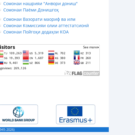
Сомонаи нашрияи "Анвори дониш"
Сомонаи Паёми Донишгоҳ
Сомонаи Вазорати маориф ва илм
Сомонаи Комиссияи олии аттестатсионӣ
Сомонаи Пойгоҳи додаҳои КОА
45-2026)