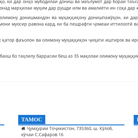
ҳо, ки дар онҳо мубодилаи дониш ва маълумот дар бораи таъ
онад марҳилаи муҳим дар рушди илм ва амалиёти ин соҳа дар 
и олимону донишмандон ва муҳаққиқону донишпажӯҳон, ки да
амони муосир равона кард, ки ба пешрафти ҷомеаи иттилоотӣ 
к қатор фаъолон ва олимону муҳаққиқон ҷиҳати иштирок ва и
 бахш бо таҳлилу баррасии беш аз 35 мақолаи олимону муҳаққи
ТАМОС
Ҷумҳурии Тоҷикистон, 735360, ш. Кӯлоб,
кӯчаи С.Сафаров 16