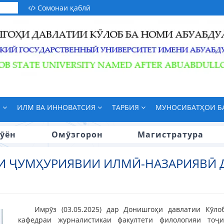
Сомонаи қаблӣ
М
ИЛМ ВА ИННОВАТСИЯ
ТАРБИЯ
МУНОСИБАТҲОИ 
ӯён
Омӯзгорон
Магистратура
И ҶУМҲУРИЯВИИ ИЛМӢ-НАЗАРИЯВӢ 
Имрӯз (03.05.2025) дар Донишгоҳи давлатии Кӯл
кафедраи журналистикаи факултети филологияи тоҷ