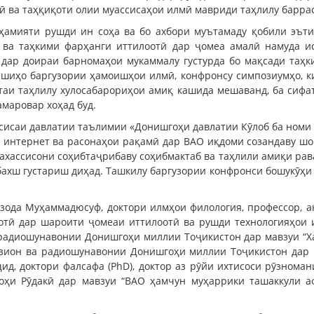
ӣ ва таҳқиқоти олии муассисаҳои илмӣ мавриди таҳлилу барра
аҳамияти рушди ин соҳа ва бо ахбори муътамаду қобили эът
 ва таҳкими фарҳанги иттилоотӣ дар ҷомеа амалӣ намуда ис
дар доираи барномаҳои мукаммалу густурда бо мақсади таҳ
ешиҳо баргузории ҳамоишҳои илмӣ, конфронсу симпозиумҳо, к
таи таҳлилу хулосабарориҳои амиқ кашида мешаванд, ба сифа
амаровар хоҳад буд.
сисаи давлатии таълимии «Донишгоҳи давлатии Кӯлоб ба номи 
 интернет ва расонаҳои рақамӣ дар ВАО иқдоми созандаву шои
ахассисони соҳибтаҷрибаву соҳибмактаб ва таҳлили амиқи рав
бахш густариш диҳад. Ташкилу баргузории конфронси бошукӯҳи 
зода Муҳаммадюсуф, доктори илмҳои филология, профессор, 
отӣ дар шароити ҷомеаи иттилоотӣ ва рушди технологияҳои 
радиошунавонии Донишгоҳи миллии Тоҷикистон дар мавзуи “Ха
визион ва радиошунавонии Донишгоҳи миллии Тоҷикистон дар 
ид, доктори фалсафа (PhD), доктор аз рӯйи ихтисоси рӯзноман
оҳи Рӯдакӣ дар мавзуи “ВАО ҳамчун муҳаррики ташаккули а