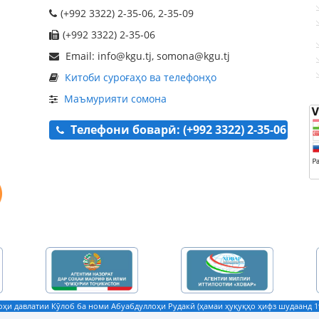
(+992 3322) 2-35-06, 2-35-09
(+992 3322) 2-35-06
Email: info@kgu.tj, somona@kgu.tj
Китоби суроғаҳо ва телефонҳо
Маъмурияти сомона
Телефони боварӣ: (+992 3322) 2-35-06
ҳи давлатии Кӯлоб ба номи Абуабдуллоҳи Рудакӣ (ҳамаи ҳуқуқҳо ҳифз шудаанд 19