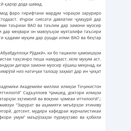
сӣ қарор дода шавад.
имод фаро гирифтани мардум чораҳои заруриро
тодааст. Иҷрои сиёсати давлатии ҷумҳурӣ дар
кими таърихи ВАО ва таълим дар замони муосир
и дар меҳвари он мавзуъҳои мухталифи таъсири
ти қадами муҳим дар рушди илми ВАО ва беҳтар
Абуабдуллоҳи Рӯдакӣ», ки бо ташкили ҳамоишҳои
стаи таҳсинро пеша намудааст, хеле муҳим аст.
андҳои дигари замони муосир кӯшиш мекунад, ки
имрӯзӣ низ натиҷаи талошу заҳмат дар ин ҷиҳат
академики Академияи миллии илмҳои Тоҷикистон
иттилоотӣ” Садъуллоев Ҷамшед, доктори илмҳои
тарҳои эҳтимолӣ ва воқеии ҷомеаи иттилоотӣ”,;
мавзуи "Зарурат ва аҳамияти меъёрҳои этикиву
игорӣ, дотсент, мудири кафедраи журналистикаи
фкори умум” маърӯзаҳои пурмуҳтаво ва қобили