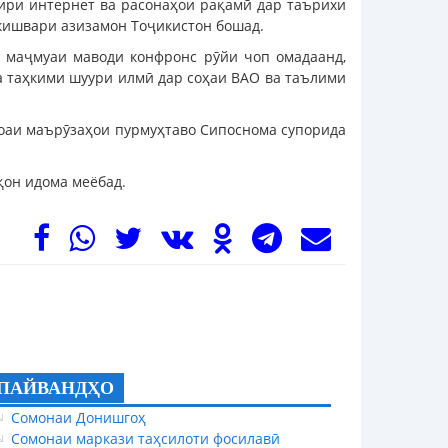
сири интернет ва расонаҳои рақамӣ дар таърихи
кишвари азизамон Тоҷикистон бошад.
р маҷмуаи маводи конфронс рӯйи чоп омадаанд,
ва таҳкими шуури илмӣ дар соҳаи ВАО ва таълими
роаи маърӯзаҳои пурмуҳтаво Сипоснома супорида
қон идома меёбад.
ПАЙВАНДҲО
Сомонаи Донишгоҳ
Сомонаи маркази таҳсилоти фосилавӣ