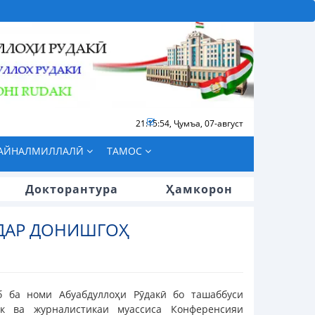
21:15:54
,
Ҷумъа, 07-август
БАЙНАЛМИЛЛАЛӢ
ТАМОС
Докторантура
Ҳамкорон
ДАР ДОНИШГОҲ
об ба номи Абуабдуллоҳи Рӯдакӣ бо ташаббуси
ик ва журналистикаи муассиса Конференсияи