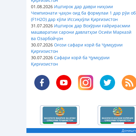
Қирғизистон
01.08.2026
Иштирок дар даври ниҳоии
Чемпионати ҷаҳон оид ба формулаи 1 дар рӯи об
(F1H2O) дар кӯли Иссиқкӯли Қирғизистон
31.07.2026
Иштирок дар Вохӯрии ғайрирасмии
машваратии сарони давлатҳои Осиёи Марказӣ
ва Озарбойҷон
30.07.2026
Оғози сафари корӣ ба Ҷумҳурии
Қирғизистон
30.07.2026
Сафари корӣ ба Ҷумҳурии
Қирғизистон
Донишго