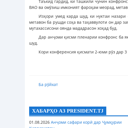
Таъкид гардид, ки ташкили чунин конфронс
ВАО ва омӯзиш имконият фароҳам меорад, метав
Изҳори умед карда шуд, ки нуктаи назар
метавон ба рушди соҳа ва таҳаввулоти он дар з
мутахассисони оянда мададрасон хоҳад буд.
Дар анҷоми қисми пленарии конфронс ба я
шуд.
Кори конференсия қисмати 2-юми рӯз дар 3
Ба рӯйхат
ХАБАРҲО АЗ PRESIDENT.TJ
01.08.2026
Анҷоми сафари корӣ дар Ҷумҳурии