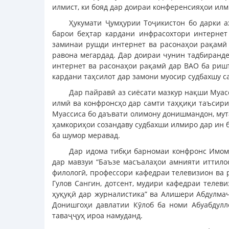
илмист, ки бояд дар доираи конференсияҳои илм
Ҳукумати Ҷумҳурии Тоҷикистон бо дарки 
барои беҳтар кардани инфрасохтори интернет
заминаи рушди интернет ва расонаҳои рақамӣ 
равона мегардад. Дар доираи чунин тадбиранд
интернет ва расонаҳои рақамӣ дар ВАО ба риш
кардани таҳсилот дар замони муосир судбахшу с
Дар пайравӣ аз сиёсати мазкур нақши Муас
илмӣ ва конфронсҳо дар самти таҳқиқи таъсири
Муассиса бо даъвати олимону донишмандон, мут
ҳамкориҳои созандаву судбахши илмиро дар ин 
ба шумор меравад.
Дар идома тибқи барномаи конфронс Имом
дар мавзуи “Баъзе масъалаҳои амнияти иттило
филологӣ, профессори кафедраи телевизион ва 
Гулов Сангин, дотсент, мудири кафедраи теле
ҳуқуқӣ дар журналистика” ва Алишери Абдулмаҷ
Донишгоҳи давлатии Кӯлоб ба номи Абуабдулл
таваҷҷуҳ ироа намуданд.