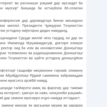
нтернет ва расонаҳои рақамӣ дар мусоидат ба
и муосир” бахшида ба истиқболи 80-солагии
конференсия дар даромадгоҳи бинои маъмурии
ои миллат, Президенти Ҷумҳурии Тоҷикистон
ии устодону омӯзгорон дидан намуданд.
шунидани Суруди миллӣ оғоз гардид, ки дар он
умла Имомзода Муҳаммадюсуф, доктори илмҳои
и ректор оид ба илм ва инноватсияи Донишгоҳи
едраи телевизион ва радиошунавонии Донишгоҳи
ллии Тоҷикистон ва ҳайти устодону донишҷӯёни
 ифтитоҳӣ ташрифи меҳмонони гиромӣ, олимону
ми Абуабдуллоҳи Рӯдакӣ самимона хайрамақдам
ини муассиса арзёбӣ намуд.
о шоҳиди тағйироти амиқ ва фарогир дар тамоми
 ва интернет, ҳамчун як навъ «инқилоби рақамӣ»,
ӣ дар замони муосирро иҷро намуда истодааст.
р замони муосир як масъалаи муҳим ва зарурии