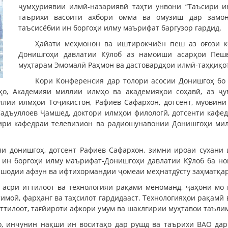
ҷумҳуриявии илмӣ-назариявӣ таҳти унвони “Таъсири и
таърихи васоити ахбори омма ва омӯзиш дар замон
таъсисёбии ин боргоҳи илму маърифат баргузор гардид.
Ҳайати меҳмонон ва иштирокчиён пеш аз оғози 
Донишгоҳи давлатии Кӯлоб аз намоиши асарҳои Пешв
муҳтарам Эмомалӣ Раҳмон ва дастовардҳои илмӣ-таҳқиқот
Кори Конференсия дар толори асосии Донишгоҳ бо 
ҳо, Академияи миллии илмҳо ва академияҳои соҳавӣ, аз ҷ
ллии илмҳои Тоҷикистон, Рафиев Сафархон, дотсент, муовин
 Садъуллоев Ҷамшед, доктори илмҳои филологӣ, дотсенти каф
удири кафедраи телевизион ва радиошунавонии Донишгоҳи ми
яи донишгоҳ, дотсент Рафиев Сафархон, зимни ироаи сухани
 ин боргоҳи илму маърифат-Донишгоҳи давлатии Кӯлоб ба но
и шодии афзун ва ифтихормандии ҷомеаи меҳнатдӯсту заҳматқар
ро асри иттилоот ва технологияи рақамӣ меноманд, ҷаҳони м
тимоӣ, фарҳанг ва таҳсилот гардидааст. Технологияҳои рақамӣ
ттилоот, тағйироти афкори умум ва шаклгирии муҳтавои таълим
ҳо, инчунин нақши ин воситаҳо дар рушд ва таърихи ВАО да