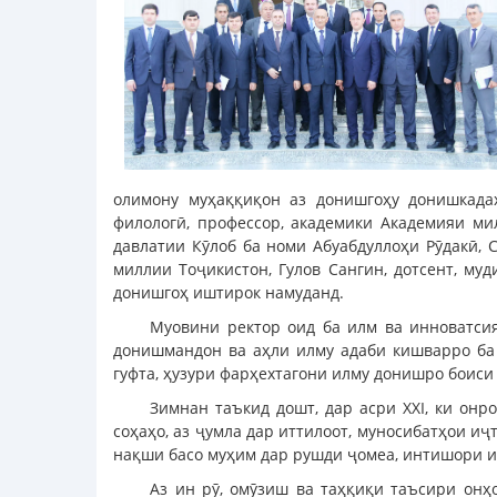
олимону муҳаққиқон аз донишгоҳу донишкада
филологӣ, профессор, академики Академияи ми
давлатии Кӯлоб ба номи Абуабдуллоҳи Рӯдакӣ,
миллии Тоҷикистон, Гулов Сангин, дотсент, м
донишгоҳ иштирок намуданд.
Муовини ректор оид ба илм ва инноватси
донишмандон ва аҳли илму адаби кишварро ба
гуфта, ҳузури фарҳехтагони илму донишро боис
Зимнан таъкид дошт, дар асри XXI, ки он
соҳаҳо, аз ҷумла дар иттилоот, муносибатҳои иҷ
нақши басо муҳим дар рушди ҷомеа, интишори и
Аз ин рӯ, омӯзиш ва таҳқиқи таъсири он