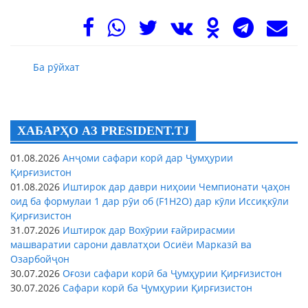
Ба рӯйхат
ХАБАРҲО АЗ PRESIDENT.TJ
01.08.2026
Анҷоми сафари корӣ дар Ҷумҳурии
Қирғизистон
01.08.2026
Иштирок дар даври ниҳоии Чемпионати ҷаҳон
оид ба формулаи 1 дар рӯи об (F1H2O) дар кӯли Иссиқкӯли
Қирғизистон
31.07.2026
Иштирок дар Вохӯрии ғайрирасмии
машваратии сарони давлатҳои Осиёи Марказӣ ва
Озарбойҷон
30.07.2026
Оғози сафари корӣ ба Ҷумҳурии Қирғизистон
30.07.2026
Сафари корӣ ба Ҷумҳурии Қирғизистон