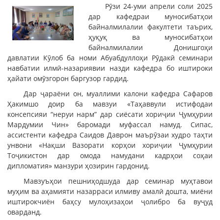
Рӯзи 24-уми апрели соли 2025
дар кафедраи муносибатҳои
байналмилалии факултети таърих,
ҳуқуқ ва муносибатҳои
байналмилалии Донишгоҳи
давлатии Кӯлоб ба номи Абуабдуллоҳи Рӯдакӣ семинари
навбатии илмӣ-назариявии назди кафедра бо иштироки
ҳайати омӯзгорон баргузор гардид.
Дар ҷараёни он, муаллими калони кафедра Сафаров
Ҳакимшо доир ба мавзуи «Таҳаввули истифодаи
консепсияи “неруи нарм” дар сиёсати хориҷии Ҷумҳурии
Мардумии Чин» баромади муфассал намуд. Сипас,
ассистенти кафедра Саидов Даврон маърӯзаи худро таҳти
унвони «Нақши Вазорати корҳои хориҷии Ҷумҳурии
Тоҷикистон дар омода намудани кадрҳои соҳаи
дипломатия» манзури ҳозирин гардонид.
Мавзуъҳои пешниҳодшуда дар семинар муҳтавои
муҳим ва аҳамияти назарраси илмиву амалӣ дошта, миёни
иштирокчиён баҳсу мулоҳизаҳои ҷолибро ба вуҷуд
оварданд.