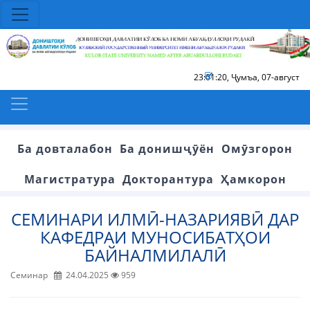
23:01:21
,
Ҷумъа, 07-август
Ба довталабон
Ба донишҷӯён
Омӯзгорон
Магистратура
Докторантура
Ҳамкорон
СЕМИНАРИ ИЛМӢ-НАЗАРИЯВӢ ДАР
КАФЕДРАИ МУНОСИБАТҲОИ
БАЙНАЛМИЛАЛӢ
Семинар
24.04.2025
959