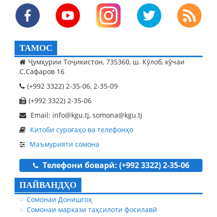
ТАМОС
Ҷумҳурии Тоҷикистон, 735360, ш. Кӯлоб, кӯчаи
С.Сафаров 16
(+992 3322) 2-35-06, 2-35-09
(+992 3322) 2-35-06
Email: info@kgu.tj, somona@kgu.tj
Китоби суроғаҳо ва телефонҳо
Маъмурияти сомона
Телефони боварӣ: (+992 3322) 2-35-06
ПАЙВАНДҲО
Сомонаи Донишгоҳ
Сомонаи маркази таҳсилоти фосилавӣ