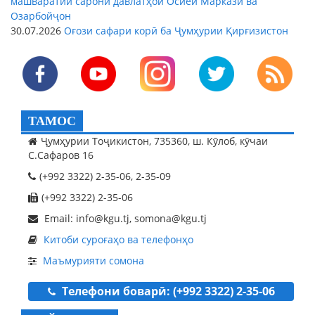
машваратии сарони давлатҳои Осиёи Марказӣ ва
Озарбойҷон
30.07.2026
Оғози сафари корӣ ба Ҷумҳурии Қирғизистон
ТАМОС
Ҷумҳурии Тоҷикистон, 735360, ш. Кӯлоб, кӯчаи
С.Сафаров 16
(+992 3322) 2-35-06, 2-35-09
(+992 3322) 2-35-06
Email: info@kgu.tj, somona@kgu.tj
Китоби суроғаҳо ва телефонҳо
Маъмурияти сомона
Телефони боварӣ: (+992 3322) 2-35-06