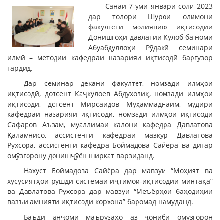
Санаи 7-уми январи соли 2023
дар толори Шурои олимони
факултети молиявию иқтисодии
Донишгоҳи давлатии Кӯлоб ба номи
Абуабдуллоҳи Рӯдакӣ семинари
илмӣ – методии кафедраи назарияи иқтисодӣ баргузор
гардид.
Дар семинар декани факултет, номзади илмҳои
иқтисодӣ, дотсент Каҷкулоев Абдухолиқ, номзади илмҳои
иқтисодӣ, дотсент Мирсаидов Муҳаммаднаим, мудири
кафедраи назарияи иқтисодӣ, номзади илмҳои иқтисодӣ
Сафаров Аъзам, муаллимаи калони кафедра Давлатова
Қаламнисо, ассистенти кафедраи мазкур Давлатова
Рухсора, ассистенти кафедра Боймадова Сайёра ва дигар
омӯзгорону донишҷӯён ширкат варзиданд.
Нахуст Боймадова Сайёра дар мавзуи “Моҳият ва
хусусиятҳои рушди системаи иҷтимоӣ-иқтисодии минтақа”
ва Давлатова Рухсора дар мавзуи “Меъёрҳои баҳодиҳии
вазъи амнияти иқтисоди корхона” баромад намуданд.
Баъди анҷоми маърӯзаҳо аз ҷониби омӯзгорон