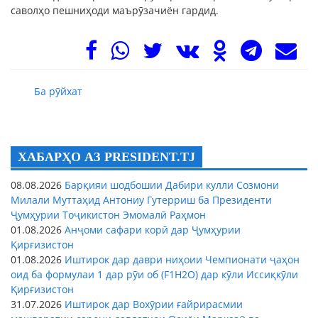
саволҳо пешниҳоди маърӯзачиëн гардид.
Ба рӯйхат
ХАБАРҲО АЗ PRESIDENT.TJ
08.08.2026
Барқияи шодбошии Дабири кулли Созмони
Милали Муттаҳид Антониу Гутерриш ба Президенти
Ҷумҳурии Тоҷикистон Эмомалӣ Раҳмон
01.08.2026
Анҷоми сафари корӣ дар Ҷумҳурии
Қирғизистон
01.08.2026
Иштирок дар даври ниҳоии Чемпионати ҷаҳон
оид ба формулаи 1 дар рӯи об (F1H2O) дар кӯли Иссиқкӯли
Қирғизистон
31.07.2026
Иштирок дар Вохӯрии ғайрирасмии