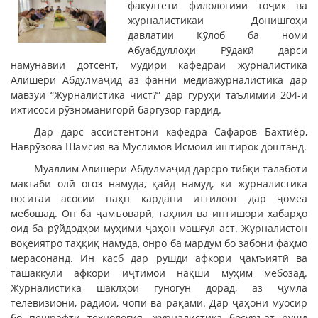
факултети филологияи тоҷик ва
журналистикаи Донишгоҳи
давлатии Кӯлоб ба номи
Абуабдуллоҳи Рӯдакӣ дарси
намунавии дотсент, мудири кафедраи журналистика
Алишери Абдулмаҷид аз фанни медиажурналистика дар
мавзуи “Журналистика чист?” дар гурӯҳи таълимии 204-и
ихтисоси рӯзноманигорӣ баргузор гардид.
Дар дарс ассистентони кафедра Сафаров Бахтиёр,
Наврӯзова Шамсия ва Муслимов Исмоил иштирок доштанд.
Муаллим Алишери Абдулмаҷид дарсро тибқи талаботи
мактаби олӣ оғоз намуда, қайд намуд, ки журналистика
воситаи асосии паҳн кардани иттилоот дар ҷомеа
мебошад. Он ба ҷамъоварӣ, таҳлил ва интишори хабарҳо
оид ба рӯйдодҳои муҳими ҷаҳон машғул аст. Журналистон
воқеиятро таҳқиқ намуда, онро ба мардум бо забони фаҳмо
мерасонанд. Ин касб дар рушди афкори ҷамъиятӣ ва
ташаккули афкори иҷтимоӣ нақши муҳим мебозад.
Журналистика шаклҳои гуногун дорад, аз ҷумла
телевизионӣ, радиоӣ, чопӣ ва рақамӣ. Дар ҷаҳони муосир
бо пешрафти технология, журналистика босуръат рушд