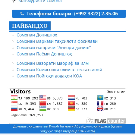
Маъмурияти сомона
Телефони боварӣ: (+992 3322) 2-35-06
ПАЙВАНДҲО
Сомонаи Донишгоҳ
Сомонаи маркази таҳсилоти фосилавӣ
Сомонаи нашрияи "Анвори дониш"
Сомонаи Паёми Донишгоҳ
Сомонаи Вазорати маориф ва илм
Сомонаи Комиссияи олии аттестатсионӣ
Сомонаи Пойгоҳи додаҳои КОА
Донишгоҳи давлатии Кӯлоб ба номи Абуабдуллоҳи Рудакӣ (ҳамаи
ҳуқуқҳо ҳифз шудаанд 1945-2026)