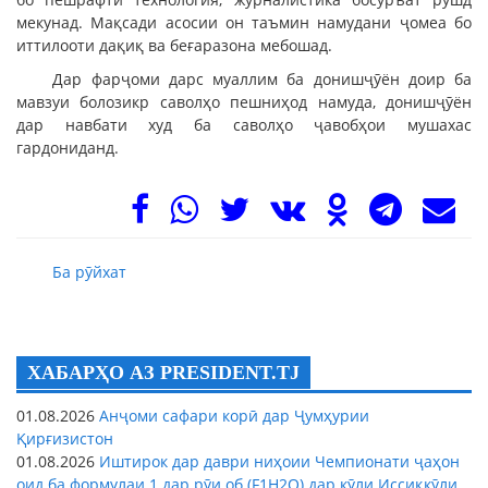
мекунад. Мақсади асосии он таъмин намудани ҷомеа бо
иттилооти дақиқ ва беғаразона мебошад.
Дар фарҷоми дарс муаллим ба донишҷӯён доир ба
мавзуи болозикр саволҳо пешниҳод намуда, донишҷӯён
дар навбати худ ба саволҳо ҷавобҳои мушахас
гардониданд.
Ба рӯйхат
ХАБАРҲО АЗ PRESIDENT.TJ
01.08.2026
Анҷоми сафари корӣ дар Ҷумҳурии
Қирғизистон
01.08.2026
Иштирок дар даври ниҳоии Чемпионати ҷаҳон
оид ба формулаи 1 дар рӯи об (F1H2O) дар кӯли Иссиқкӯли