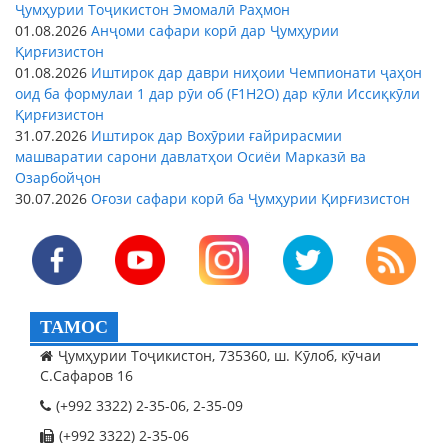
Ҷумҳурии Тоҷикистон Эмомалӣ Раҳмон
01.08.2026
Анҷоми сафари корӣ дар Ҷумҳурии
Қирғизистон
01.08.2026
Иштирок дар даври ниҳоии Чемпионати ҷаҳон
оид ба формулаи 1 дар рӯи об (F1H2O) дар кӯли Иссиқкӯли
Қирғизистон
31.07.2026
Иштирок дар Вохӯрии ғайрирасмии
машваратии сарони давлатҳои Осиёи Марказӣ ва
Озарбойҷон
30.07.2026
Оғози сафари корӣ ба Ҷумҳурии Қирғизистон
ТАМОС
Ҷумҳурии Тоҷикистон, 735360, ш. Кӯлоб, кӯчаи
С.Сафаров 16
(+992 3322) 2-35-06, 2-35-09
(+992 3322) 2-35-06