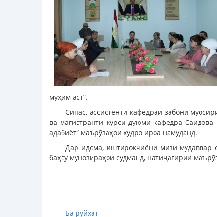
муҳим аст”.
Сипас, ассистенти кафедраи забони муосир
ва магистранти курси дуюми кафедра Саидова 
адабиёт” маърӯзаҳои худро ироа намуданд.
Дар идома, иштирокчиёни мизи мудаввар о
баҳсу мунозираҳои судманд, натиҷагирии маърӯз
Ба рӯйхат