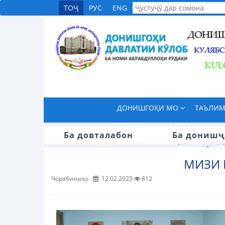
ТОҶ
РУС
ENG
ДОНИШГОҲИ МО
ТАЪЛИ
Ба довталабон
Ба донишҷ
МИЗИ 
Чорабиниҳо
12.02.2025
812