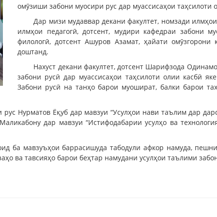
омӯзиши забони муосири рус дар муассисаҳои таҳсилоти о
Дар мизи мудаввар декани факултет, номзади илмҳои
илмҳои педагогӣ, дотсент, мудири кафедраи забони м
филологӣ, дотсент Ашуров Азамат, ҳайати омӯзгорони
доштанд.
Нахуст декани факултет, дотсент Шарифзода Одинамо
забони русӣ дар муассисаҳои таҳсилоти олии касбӣ як
Забони русӣ на танҳо барои муошират, балки барои та
и рус Нурматов Ёқуб дар мавзуи “Усулҳои нави таълим дар да
Маликабону дар мавзуи “Истифодабарии усулҳо ва технологи
ид ба мавзуъҳои баррасишуда табодули афкор намуда, пешни
аҳо ва тавсияҳо барои беҳтар намудани усулҳои таълими забон