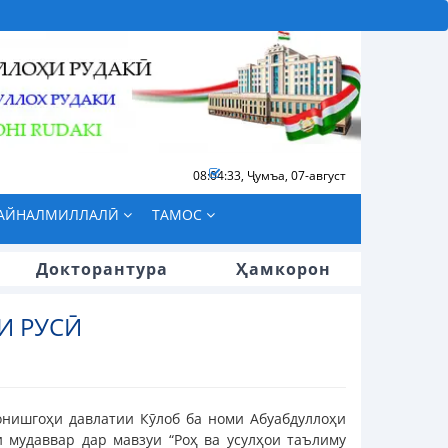
08:04:34
,
Ҷумъа, 07-август
БАЙНАЛМИЛЛАЛӢ
ТАМОС
Докторантура
Ҳамкорон
И РУСӢ
онишгоҳи давлатии Кӯлоб ба номи Абуабдуллоҳи
 мудаввар дар мавзуи “Роҳ ва усулҳои таълиму