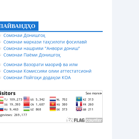
ПАЙВАНДҲО
Сомонаи Донишгоҳ
Сомонаи маркази таҳсилоти фосилавӣ
Сомонаи нашрияи "Анвори дониш"
Сомонаи Паёми Донишгоҳ
Сомонаи Вазорати маориф ва илм
Сомонаи Комиссияи олии аттестатсионӣ
Сомонаи Пойгоҳи додаҳои КОА