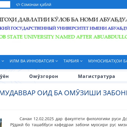
Сомонаи қаблӣ
М
ИЛМ ВА ИННОВАТСИЯ
ТАРБИЯ
МУНОСИБАТҲОИ 
ӯён
Омӯзгорон
Магистратура
МУДАВВАР ОИД БА ОМӮЗИШИ ЗАБОН
Санаи 12.02.2025 дар факултети филологияи руси Д
Рӯдакӣ бо ташаббуси кафедраи забони муосири рус мизи