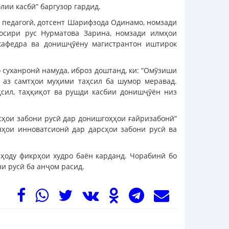
лии касбӣ” баргузор гардид.
 педагогӣ, дотсент Шарифзода Одинамо, номзади
уосири рус Нурматова Зарина, номзади илмҳои
 кафедра ва донишҷӯёну магистрантон иштирок
 суханронӣ намуда, иброз доштанд, ки: “Омӯзиши
е аз самтҳои муҳими таҳсил ба шумор меравад.
ҳсил, таҳқиқот ва рушди касбии донишҷӯён низ
рсҳои забони русӣ дар донишгоҳҳои ғайризабонӣ”
яҳои инноватсионӣ дар дарсҳои забони русӣ ва
ҳоду фикрҳои худро баён карданд. Чорабинӣ бо
и русӣ ба анҷом расид.