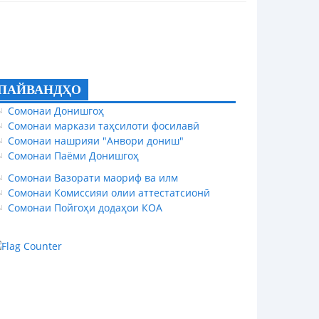
ПАЙВАНДҲО
Сомонаи Донишгоҳ
Сомонаи маркази таҳсилоти фосилавӣ
Сомонаи нашрияи "Анвори дониш"
Сомонаи Паёми Донишгоҳ
Сомонаи Вазорати маориф ва илм
Сомонаи Комиссияи олии аттестатсионӣ
Сомонаи Пойгоҳи додаҳои КОА