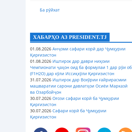
Ба рӯйхат
ХАБАРҲО АЗ PRESIDENT.TJ
01.08.2026
Анҷоми сафари корӣ дар Ҷумҳурии
Қирғизистон
01.08.2026
Иштирок дар даври ниҳоии
Чемпионати ҷаҳон оид ба формулаи 1 дар рӯи об
(F1H2O) дар кӯли Иссиқкӯли Қирғизистон
31.07.2026
Иштирок дар Вохӯрии ғайрирасмии
машваратии сарони давлатҳои Осиёи Марказӣ
ва Озарбойҷон
30.07.2026
Оғози сафари корӣ ба Ҷумҳурии
Қирғизистон
30.07.2026
Сафари корӣ ба Ҷумҳурии
Қирғизистон