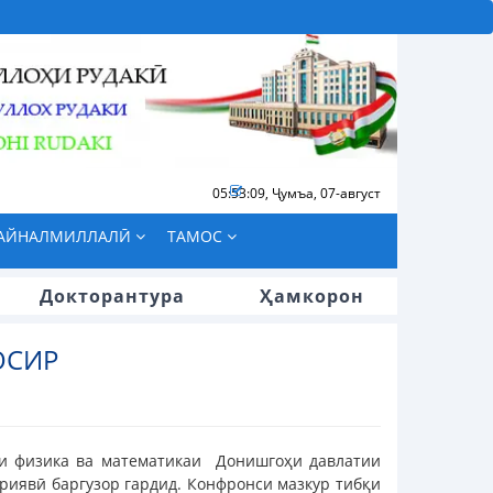
05:53:09
,
Ҷумъа, 07-август
БАЙНАЛМИЛЛАЛӢ
ТАМОС
Докторантура
Ҳамкорон
ОСИР
ети физика ва математикаи Донишгоҳи давлатии
риявӣ баргузор гардид. Конфронси мазкур тибқи