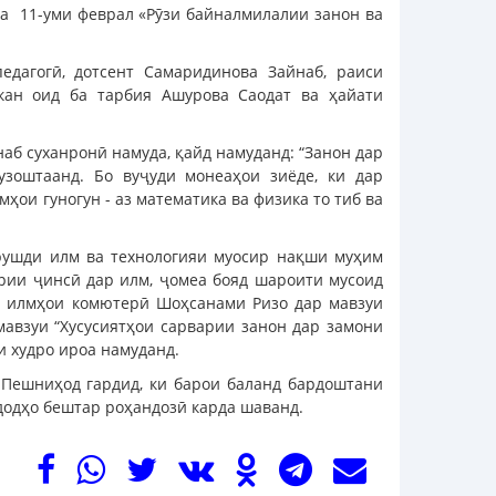
а 11-уми феврал «Рӯзи байналмилалии занон ва
едагогӣ, дотсент Самаридинова Зайнаб, раиси
кан оид ба тарбия Ашурова Саодат ва ҳайати
наб суханронӣ намуда, қайд намуданд: “Занон дар
зоштаанд. Бо вуҷуди монеаҳои зиёде, ки дар
мҳои гуногун - аз математика ва физика то тиб ва
 рушди илм ва технологияи муосир нақши муҳим
арии ҷинсӣ дар илм, ҷомеа бояд шароити мусоид
аи илмҳои комютерӣ Шоҳсанами Ризо дар мавзуи
мавзуи “Хусусиятҳои сарварии занон дар замони
и худро ироа намуданд.
. Пешниҳод гардид, ки барои баланд бардоштани
додҳо бештар роҳандозӣ карда шаванд.