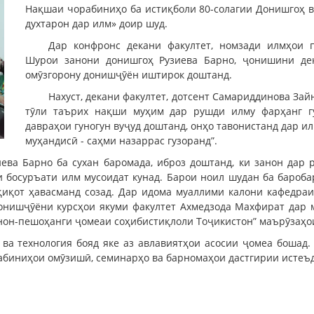
Нақшаи чорабиниҳо ба истиқболи 80-солагии Донишгоҳ в
духтарон дар илм» доир шуд.
Дар конфронс декани факултет, номзади илмҳои п
Шурои занони донишгоҳ Рузиева Барно, ҷонишини де
омӯзгорону донишҷӯён иштирок доштанд.
Нахуст, декани факултет, дотсент Самариддинова Зай
тӯли таърих нақши муҳим дар рушди илму фарҳанг гу
давраҳои гуногун вуҷуд доштанд, онҳо тавонистанд дар ил
муҳандисӣ - саҳми назаррас гузоранд”.
ева Барно ба сухан баромада, иброз доштанд, ки занон дар
 босуръати илм мусоидат кунад. Барои ноил шудан ба бароб
қиқот ҳавасманд созад. Дар идома муаллими калони кафедр
онишҷӯёни курсҳои якуми факултет Ахмедзода Махфират дар 
анон-пешоҳанги ҷомеаи соҳибистиқлоли Тоҷикистон” маърӯзаҳо
 ва технология бояд яке аз авлавиятҳои асосии ҷомеа бошад
рабиниҳои омӯзишӣ, семинарҳо ва барномаҳои дастгирии истеъ