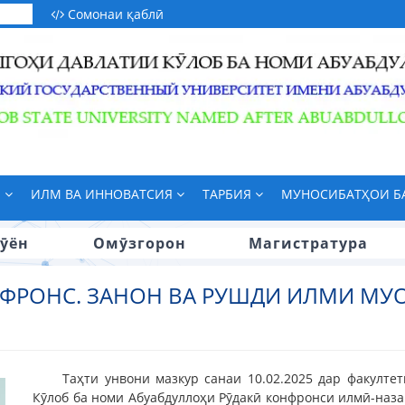
Сомонаи қаблӣ
М
ИЛМ ВА ИННОВАТСИЯ
ТАРБИЯ
МУНОСИБАТҲОИ 
ӯён
Омӯзгорон
Магистратура
ФРОНС. ЗАНОН ВА РУШДИ ИЛМИ МУ
Таҳти унвони мазкур санаи 10.02.2025 дар факулт
Кӯлоб ба номи Абуабдуллоҳи Рӯдакӣ конфронси илмӣ-наза