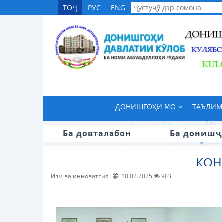
ТОҶ
РУС
ENG
ДОНИШГОҲИ МО
ТАЪЛИ
Ба довталабон
Ба донишҷ
КОН
Илм ва инноватсия
10.02.2025
903