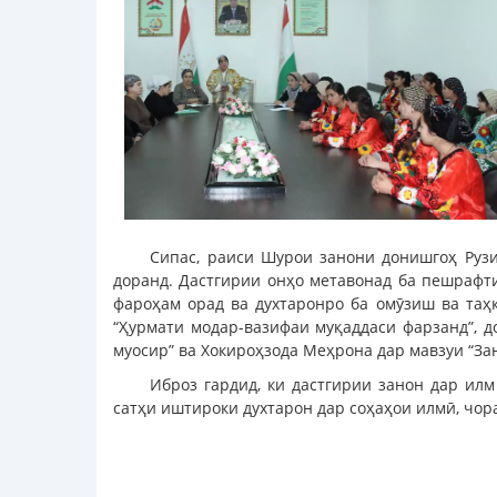
Сипас, раиси Шурои занони донишгоҳ Рузи
доранд. Дастгирии онҳо метавонад ба пешрафти
фароҳам орад ва духтаронро ба омӯзиш ва таҳ
“Ҳурмати модар-вазифаи муқаддаси фарзанд”, д
муосир” ва Хокироҳзода Меҳрона дар мавзуи “З
Иброз гардид, ки дастгирии занон дар илм
сатҳи иштироки духтарон дар соҳаҳои илмӣ, чо