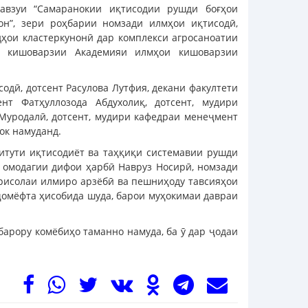
авзуи “Самаранокии иқтисодии рушди боғҳои
н”, зери роҳбарии номзади илмҳои иқтисодӣ,
ҳои кластеркунонӣ дар комплекси агросаноатии
и кишоварзии Академияи илмҳои кишоварзии
одӣ, дотсент Расулова Лутфия, декани факултети
нт Фатҳуллозода Абдухолиқ, дотсент, мудири
Муродалӣ, дотсент, мудири кафедраи менеҷмент
ок намуданд.
итути иқтисодиёт ва таҳқиқи системавии рушди
а омодагии дифои ҳарбӣ Навруз Носирӣ, номзади
 рисолаи илмиро арзёбӣ ва пешниҳоду тавсияҳои
ҷомёфта ҳисобида шуда, барои муҳокимаи давраи
барору комёбиҳо таманно намуда, ба ӯ дар ҷодаи