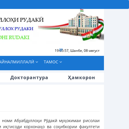
19:05:58
,
Шанбе, 08-август
БАЙНАЛМИЛЛАЛӢ
ТАМОС
Докторантура
Ҳамкорон
а номи Абуабдуллоҳи Рӯдакӣ муҳокимаи рисолаи
 иқтисоди корхонаҳо ва соҳибкории факултети