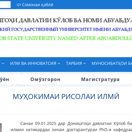
Сомонаи қаблӣ
М
ИЛМ ВА ИННОВАТСИЯ
ТАРБИЯ
МУНОСИБАТҲОИ 
ӯён
Омӯзгорон
Магистратура
МУҲОКИМАИ РИСОЛАИ ИЛМӢ
Санаи 09.01.2025 дар Донишгоҳи давлатии Кӯлоб б
илмии хатмкардаи зинаи докторантураи PhD-и кафедраи