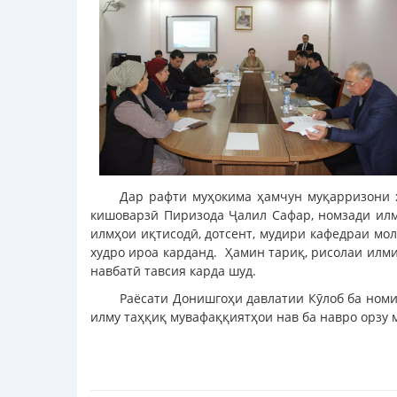
Дар рафти муҳокима ҳамчун муқарризони х
кишоварзӣ Пиризода Ҷалил Сафар, номзади илмҳ
илмҳои иқтисодӣ, дотсент, мудири кафедраи мо
худро ироа карданд. Ҳамин тариқ, рисолаи илм
навбатӣ тавсия карда шуд.
Раёсати Донишгоҳи давлатии Кӯлоб ба номи
илму таҳқиқ мувафаққиятҳои нав ба навро орзу 