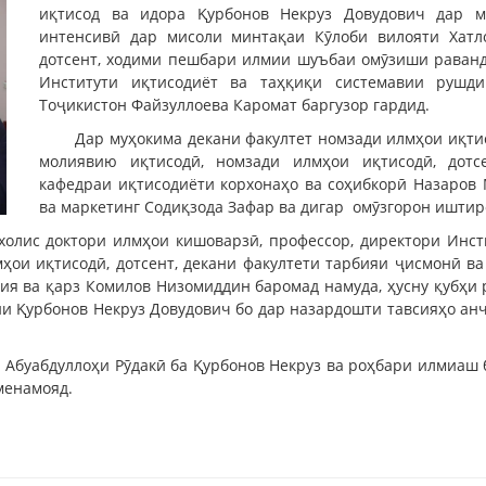
иқтисод ва идора Қурбонов Некруз Довудович дар м
интенсивӣ дар мисоли минтақаи Кӯлоби вилояти Хатло
дотсент, ходими пешбари илмии шуъбаи омӯзиши раванд
Институти иқтисодиёт ва таҳқиқи системавии рушд
Тоҷикистон Файзуллоева Каромат баргузор гардид.
Дар муҳокима декани факултет номзади илмҳои иқтис
молиявию иқтисодӣ, номзади илмҳои иқтисодӣ, дотсе
кафедраи иқтисодиёти корхонаҳо ва соҳибкорӣ Назаров 
ва маркетинг Содиқзода Зафар ва дигар омӯзгорон иштир
олис доктори илмҳои кишоварзӣ, профессор, директори Инст
ои иқтисодӣ, дотсент, декани факултети тарбияи ҷисмонӣ в
лия ва қарз Комилов Низомиддин баромад намуда, ҳусну қубҳи
ии Қурбонов Некруз Довудович бо дар назардошти тавсияҳо ан
 Абуабдуллоҳи Рӯдакӣ ба Қурбонов Некруз ва роҳбари илмиаш 
менамояд.