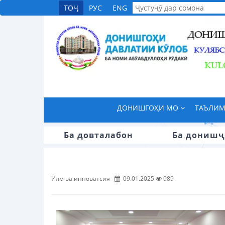
ТОҶ
РУС
ENG
ДОНИШГОҲИ МО
ТАЪЛИ
Ба довталабон
Ба донишҷ
Илм ва инноватсия
09.01.2025
989