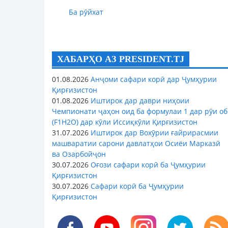
Ба рӯйхат
ХАБАРҲО АЗ PRESIDENT.TJ
01.08.2026
Анҷоми сафари корӣ дар Ҷумҳурии
Қирғизистон
01.08.2026
Иштирок дар даври ниҳоии
Чемпионати ҷаҳон оид ба формулаи 1 дар рӯи об
(F1H2O) дар кӯли Иссиқкӯли Қирғизистон
31.07.2026
Иштирок дар Вохӯрии ғайрирасмии
машваратии сарони давлатҳои Осиёи Марказӣ
ва Озарбойҷон
30.07.2026
Оғози сафари корӣ ба Ҷумҳурии
Қирғизистон
30.07.2026
Сафари корӣ ба Ҷумҳурии
Қирғизистон