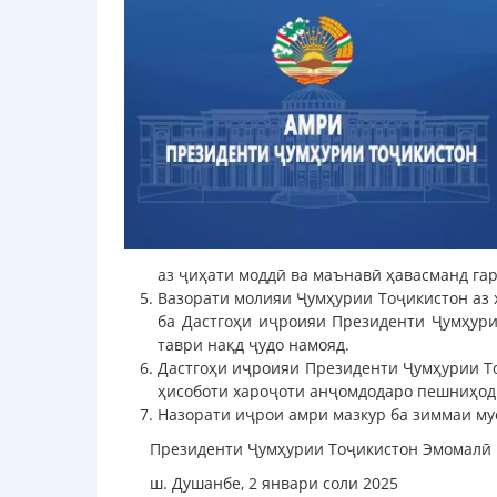
аз ҷиҳати моддӣ ва маънавӣ ҳавасманд га
Вазорати молияи Ҷумҳурии Тоҷикистон аз 
ба Дастгоҳи иҷроияи Президенти Ҷумҳури
таври нақд ҷудо намояд.
Дастгоҳи иҷроияи Президенти Ҷумҳурии Т
ҳисоботи хароҷоти анҷомдодаро пешниҳод
Назорати иҷрои амри мазкур ба зиммаи му
Президенти Ҷумҳурии Тоҷикистон Эмомалӣ
ш. Душанбе, 2 январи соли 2025