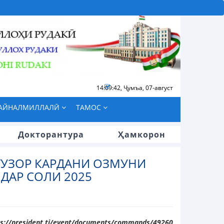
14:09:43
,
Ҷумъа, 07-август
БАЙНАЛМИЛЛАЛӢ
ТАМОС
Докторантура
Ҳамкорон
ГУЗОР КАРДАНИ ОЗМУНИ
ДАР СОЛИ 2025
ps://president.tj/event/documents/commands/49260