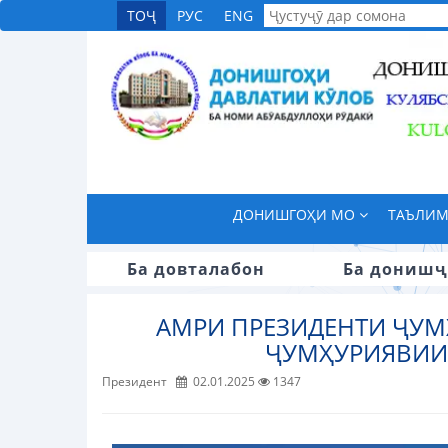
ТОҶ
РУС
ENG
ДОНИШГОҲИ МО
ТАЪЛИ
Ба довталабон
Ба донишҷ
АМРИ ПРЕЗИДЕНТИ ҶУМ
ҶУМҲУРИЯВИИ 
Президент
02.01.2025
1347