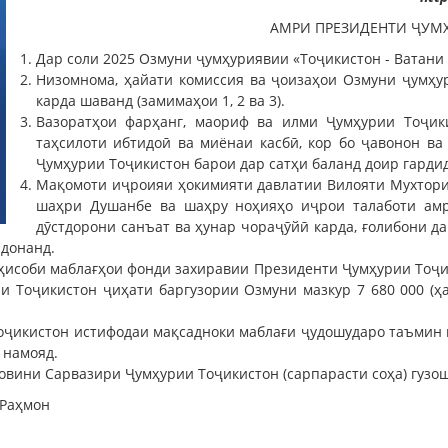
АМРИ ПРЕЗИДЕНТИ ҶУМ
Дар соли 2025 Озмуни ҷумҳуриявии «Тоҷикистон - Ватани 
Низомнома, ҳайати комиссия ва ҷоизаҳои Озмуни ҷумҳур
карда шаванд (замимаҳои 1, 2 ва 3).
Вазоратҳои фарҳанг, маориф ва илми Ҷумҳурии Тоҷики
таҳсилоти ибтидоӣ ва миёнаи касбӣ, кор бо ҷавонон ва
Ҷумҳурии Тоҷикистон барои дар сатҳи баланд доир гарди
Мақомоти иҷроияи ҳокимияти давлатии Вилояти Мухтори 
шаҳри Душанбе ва шаҳру ноҳияҳо иҷрои талаботи ам
дӯстдорони санъат ва ҳунар чораҷӯйӣ карда, ғолибони д
рдонанд.
ҳисоби маблағҳои фонди захиравии Президенти Ҷумҳурии Тоҷик
и Тоҷикистон ҷиҳати баргузории Озмуни мазкур 7 680 000 (ҳ
оҷикистон истифодаи мақсадноки маблағи ҷудошударо таъмин 
 намояд.
овини Сарвазири Ҷумҳурии Тоҷикистон (сарпарасти соҳа) гузо
 Раҳмон