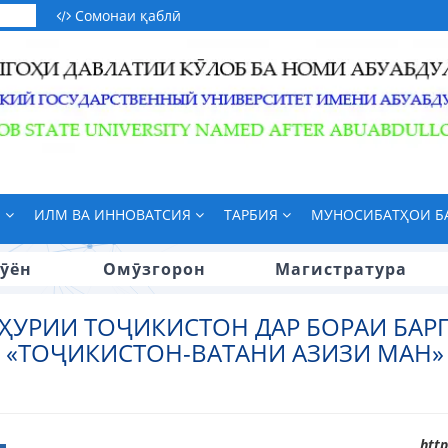
Сомонаи қаблӣ
М
ИЛМ ВА ИННОВАТСИЯ
ТАРБИЯ
МУНОСИБАТҲОИ 
ӯён
Омӯзгорон
Магистратура
ҲУРИИ ТОҶИКИСТОН ДАР БОРАИ БАР
«ТОҶИКИСТОН-ВАТАНИ АЗИЗИ МАН» 
htt