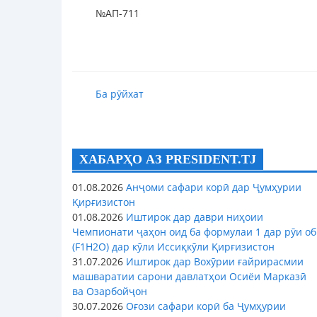
№АП-711
Ба рӯйхат
ХАБАРҲО АЗ PRESIDENT.TJ
01.08.2026
Анҷоми сафари корӣ дар Ҷумҳурии
Қирғизистон
01.08.2026
Иштирок дар даври ниҳоии
Чемпионати ҷаҳон оид ба формулаи 1 дар рӯи об
(F1H2O) дар кӯли Иссиқкӯли Қирғизистон
31.07.2026
Иштирок дар Вохӯрии ғайрирасмии
машваратии сарони давлатҳои Осиёи Марказӣ
ва Озарбойҷон
30.07.2026
Оғози сафари корӣ ба Ҷумҳурии