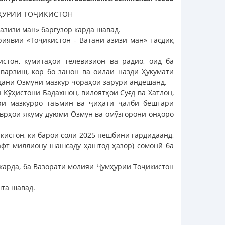
ҲУРИИ ТОҶИКИСТОН
азизи ман» баргузор карда шавад.
иявии «Тоҷикистон - Ватани азизи ман» тасдиқ
стон, кумитаҳои телевизион ва радио, оид ба
 варзиш, кор бо занон ва оилаи назди Ҳукумати
дани Озмуни мазкур чораҳои зарурӣ андешанд.
Кӯҳистони Бадахшон, вилоятҳои Суғд ва Хатлон,
ри мазкурро таъмин ва ҷиҳати ҷалби бештари
аврҳои якуму дуюми Озмун ва омӯзгорони онҳоро
истон, ки барои соли 2025 пешбинӣ гардидаанд,
афт миллиону шашсаду ҳаштод ҳазор) сомонӣ ба
карда, ба Вазорати молияи Ҷумҳурии Тоҷикистон
шта шавад.