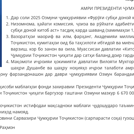
АМРИ ПРЕЗИДЕНТИ ҶУМ
Дар соли 2025 Озмуни ҷумҳуриявии «Фурӯғи субҳи доноӣ к
Низомнома, ҳайати комиссия, ҷоиза ва рӯйхати адабиё
субҳи доноӣ китоб аст» тасдиқ карда шаванд (замимаҳои 1, 2
Вазоратҳои маориф ва илм, фарҳанг, Академияи милли
Тоҷикистон, кумитаҳои оид ба таҳсилоти ибтидоӣ ва миёна
варзиш, кор бо занон ва оила, Муассисаи давлатии «Ки
Ҷумҳурии Тоҷикистон ҷиҳати дар сатҳи баланд доир гард
Мақомоти иҷроияи ҳокимияти давлатии Вилояти Мухтори
шаҳри Душанбе ва шаҳру ноҳияҳо иҷрои талаботи амри
рдону фарзандонашон дар даври ҷумҳуриявии Озмун барандаи
ҳисоби маблағҳои фонди захиравии Президенти Ҷумҳурии Тоҷик
 Тоҷикистон ҷиҳати баргузор гаштани Озмуни мазкур 6 670 0
оҷикистон истифодаи мақсадноки маблағи ҷудошударо таъмин 
ниҳод намояд.
овини Сарвазири Ҷумҳурии Тоҷикистон (сарпарасти соҳа) гузо
 Раҳмон