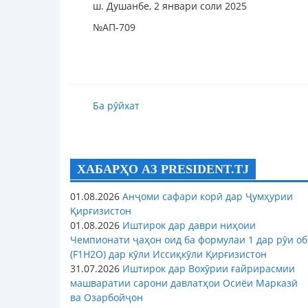
ш. Душанбе, 2 январи соли 2025
№АП-709
Ба рӯйхат
ХАБАРҲО АЗ PRESIDENT.TJ
01.08.2026
Анҷоми сафари корӣ дар Ҷумҳурии
Қирғизистон
01.08.2026
Иштирок дар даври ниҳоии
Чемпионати ҷаҳон оид ба формулаи 1 дар рӯи об
(F1H2O) дар кӯли Иссиқкӯли Қирғизистон
31.07.2026
Иштирок дар Вохӯрии ғайрирасмии
машваратии сарони давлатҳои Осиёи Марказӣ
ва Озарбойҷон