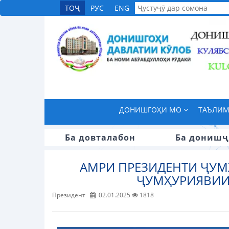
ТОҶ
РУС
ENG
ДОНИШГОҲИ МО
ТАЪЛИ
Ба довталабон
Ба донишҷ
АМРИ ПРЕЗИДЕНТИ ҶУМ
ҶУМҲУРИЯВИИ 
Президент
02.01.2025
1818