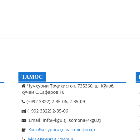
ТАМОС
Ҷумҳурии Тоҷикистон, 735360, ш. Кӯлоб,
кӯчаи С.Сафаров 16
(+992 3322) 2-35-06, 2-35-09
(+992 3322) 2-35-06
Email: info@kgu.tj, somona@kgu.tj
Китоби суроғаҳо ва телефонҳо
Маъмурияти сомона