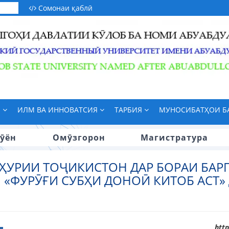
Сомонаи қаблӣ
М
ИЛМ ВА ИННОВАТСИЯ
ТАРБИЯ
МУНОСИБАТҲОИ 
ӯён
Омӯзгорон
Магистратура
ҲУРИИ ТОҶИКИСТОН ДАР БОРАИ БАР
«ФУРӮҒИ СУБҲИ ДОНОӢ КИТОБ АСТ» 
htt