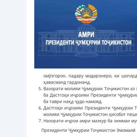
омӯзгорон, падару модаронеро, ки шоги
ҳавасманд гардонанд.
Вазорати молияи Ҷумҳурии Тоҷикистон аз 
ба Дастгоҳи иҷроияи Президенти Ҷумҳурии
ба таври нақд ҷудо намояд.
Дастгоҳи иҷроияи Президенти Ҷумҳурии Т
молияи Ҷумҳурии Тоҷикистон ҳисобот пеш
Назорати иҷрои амри мазкур ба зиммаи му
Президенти Ҷумҳурии Тоҷикистон Эмомалӣ