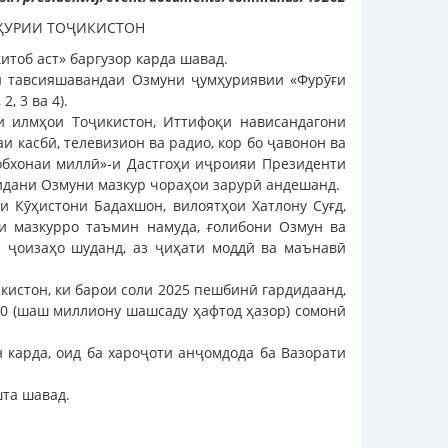
ҲУРИИ ТОҶИКИСТОН
итоб аст» баргузор карда шавад.
ти тавсияшавандаи Озмуни ҷумҳуриявии «Фурӯғи
, 3 ва 4).
и илмҳои Тоҷикистон, Иттифоқи нависандагони
и касбӣ, телевизион ва радио, кор бо ҷавонон ва
тобхонаи миллӣ»-и Дастгоҳи иҷроияи Президенти
идани Озмуни мазкур чораҳои зарурӣ андешанд.
 Кӯҳистони Бадахшон, вилоятҳои Хатлону Суғд,
 мазкурро таъмин намуда, ғолибони Озмун ва
 ҷоизаҳо шуданд, аз ҷиҳати моддӣ ва маънавӣ
истон, ки барои соли 2025 пешбинӣ гардидаанд,
00 (шаш миллиону шашсаду ҳафтод ҳазор) сомонӣ
карда, оид ба хароҷоти анҷомдода ба Вазорати
шта шавад.