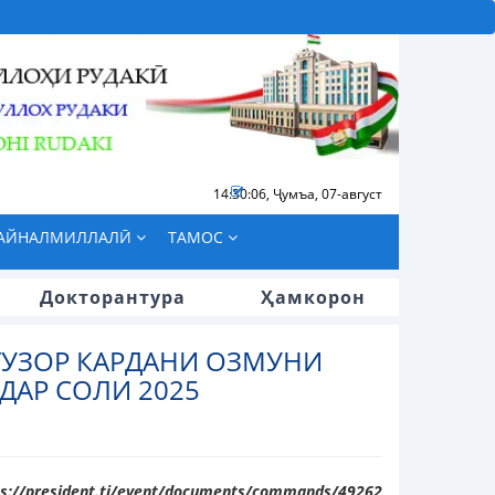
14:30:07
,
Ҷумъа, 07-август
БАЙНАЛМИЛЛАЛӢ
ТАМОС
Докторантура
Ҳамкорон
ГУЗОР КАРДАНИ ОЗМУНИ
ДАР СОЛИ 2025
ps://president.tj/event/documents/commands/49262