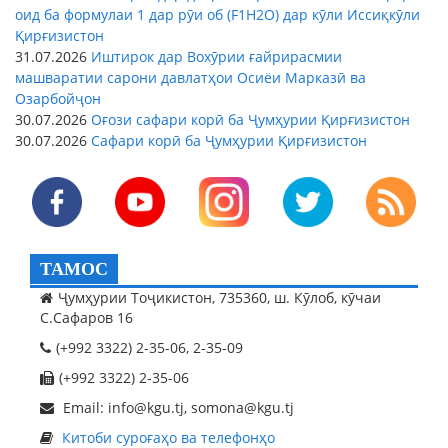
оид ба формулаи 1 дар рӯи об (F1H2O) дар кӯли Иссиқкӯли
Қирғизистон
31.07.2026
Иштирок дар Вохӯрии ғайрирасмии
машваратии сарони давлатҳои Осиёи Марказӣ ва
Озарбойҷон
30.07.2026
Оғози сафари корӣ ба Ҷумҳурии Қирғизистон
30.07.2026
Сафари корӣ ба Ҷумҳурии Қирғизистон
ТАМОС
Ҷумҳурии Тоҷикистон, 735360, ш. Кӯлоб, кӯчаи
С.Сафаров 16
(+992 3322) 2-35-06, 2-35-09
(+992 3322) 2-35-06
Email: info@kgu.tj, somona@kgu.tj
Китоби суроғаҳо ва телефонҳо