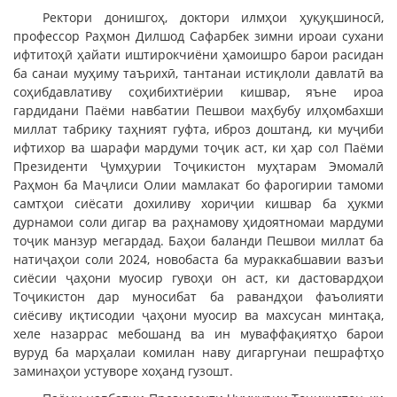
Ректори донишгоҳ, доктори илмҳои ҳуқуқшиносӣ,
профессор Раҳмон Дилшод Сафарбек зимни ироаи сухани
ифтитоҳӣ ҳайати иштирокчиёни ҳамоишро барои расидан
ба санаи муҳиму таърихӣ, тантанаи истиқлоли давлатӣ ва
соҳибдавлативу соҳибихтиёрии кишвар, яъне ироа
гардидани Паёми навбатии Пешвои маҳбубу илҳомбахши
миллат табрику таҳният гуфта, иброз доштанд, ки муҷиби
ифтихор ва шарафи мардуми тоҷик аст, ки ҳар сол Паёми
Президенти Ҷумҳурии Тоҷикистон муҳтарам Эмомалӣ
Раҳмон ба Маҷлиси Олии мамлакат бо фарогирии тамоми
самтҳои сиёсати дохиливу хориҷии кишвар ба ҳукми
дурнамои соли дигар ва раҳнамову ҳидоятномаи мардуми
тоҷик манзур мегардад. Баҳои баланди Пешвои миллат ба
натиҷаҳои соли 2024, новобаста ба мураккабшавии вазъи
сиёсии ҷаҳони муосир гувоҳи он аст, ки дастовардҳои
Тоҷикистон дар муносибат ба равандҳои фаъолияти
сиёсиву иқтисодии ҷаҳони муосир ва махсусан минтақа,
хеле назаррас мебошанд ва ин муваффақиятҳо барои
вуруд ба марҳалаи комилан наву дигаргунаи пешрафтҳо
заминаҳои устуворе хоҳанд гузошт.