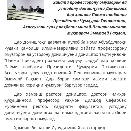
ҳайати профессорону омӯзгорон ва
устодону донишҷӯёни Донишгоҳ
дар ҳошияи Паёми навбатии
Президенти Ҷумҳурии Тоҷикистон,
Асосгузори сулҳу ваҳдати миллӣ-Пешвои миллат
муҳтарам Эмомалӣ Раҳмон)
Дар Донишгоҳи давлатии Кӯлоб ба номи Абуабдуллоҳи
Рӯдакӣ ҳамоиши илмӣ-назариявии ҳайати профессорону
омӯзгорон ва устодону донишҷӯёни донишгоҳ таҳти унвони
“Паёми Президент-роҳнамои имрӯзу фардо” дар ҳошияи
Паёми навбатии Президенти Ҷумҳурии Тоҷикистон,
Асосгузори сулҳу ваҳдати миллӣ- Пешвои миллат муҳтарам
Эмомалӣ Раҳмон “Дар бораи самтҳои асосии сиёсати
дохилӣ ва хориҷии ҷумҳурӣ” баргузор гардид.
Дар ҳамоиш ректори донишгоҳ, доктори илмҳои
ҳуқуқшиносӣ, профессор Раҳмон Дилшод Сафарбек,
муовинони ректор, садорати факултетҳо, устодону
донишҷӯёни донишгоҳ ва намояндагони васоити ахбори
омма иштирок намуданд.
Ҳамоиш бо пахши Суруди миллӣ оғоз гардид.