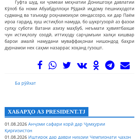
Гуфта шуд, ки ҷомеаи меҳнатии Донишгоҳи давлатии
Кӯлоб ба номи Абуабдуллоҳи Рӯдакӣ иқдому пешниҳодоти
судманд ва таъкиду роҳнамоиҳои ояндасозро, ки дар Паём
ироа гардид, хуш истиқбол намуда, бо шукргузорӣ аз фазои
сулҳу суботи Ватани азизу маҳбуб, неъмати ҳувиятбахше
чун истиқлолу озодӣ, иттиҳоду сарҷамъии халқи кишвар
барои амалӣ намудани муваффақонаи нишондод баҳри
дурнамои нек саҳми назаррас хоҳанд гузошт.
Ба рӯйхат
ХАБАРҲО АЗ PRESIDENT.TJ
01.08.2026
Анҷоми сафари корӣ дар Ҷумҳурии
Қирғизистон
01.08.2026
Иштирок дар даври ниҳоии Чемпионати ҷаҳон