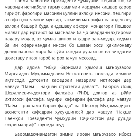
Паёми навбатии Президенти Ҷумҳурии Тоҷикистон, ки
мавриди истиқболи гарму самимии мардуми кишвар қарор
гирифт, фарогири масоили куллии ахлоқи инсонӣ, пешгирӣ
аз офатҳои замони муосир, такмили маърифат ва андешаву
ахлоқи башарӣ буда, андешаву афкори мондагори Пешвои
миллат дар иртибот ба масъалаи ба ҷо овардани эҳтироми
падару модар, аз ҷумла шинохти қадри зан-модар, хидмат
ба ин офаринандаи инсон бо шеваи хоси ҳакимонаву
донишварона моро ба сӯйи ояндаи дурахшон ва зиндагии
шоиставу инсонгароёна роҳнамун месозад.
Дар идома тибқи барномаи ҳамоиш маърӯзаҳои
Мирсаидов Муҳаммаднаим Негматович- номзади илмҳои
иқтисодӣ, дотсенти кафедраи назарияи иқтисодӣ дар
мавзуи “Паём – нақшаи стратегии давлат”, Ғаюров Лоиқ
Шералиевич-доктори фалсафа (PhD), доктор аз рӯйи
ихтисоси фалсафа, мудири кафедраи фалсафа дар мавзуи
“Паём - роҳнамо барои фардо” ва Шерзод Муҳаммадҷон-
ассистенти кафедраи ҳуқуқшиносӣ дар мавзуи “Нақши
Паёмҳои Президенти Ҷумҳурии Тоҷикистон дар рушди
соҳаи маориф” шунида шуд.
Баромадкунандагон зимни ироаи маърӯзаҳо иброз