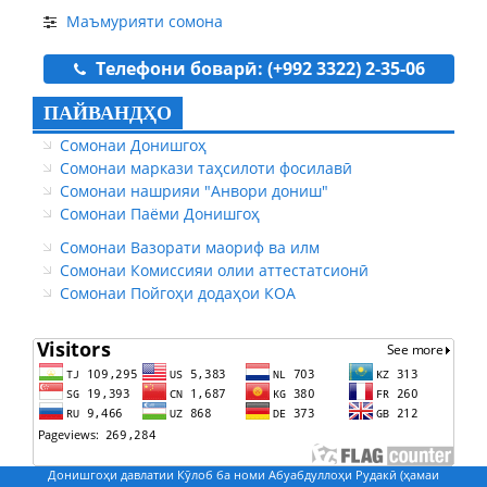
Маъмурияти сомона
Телефони боварӣ: (+992 3322) 2-35-06
ПАЙВАНДҲО
Сомонаи Донишгоҳ
Сомонаи маркази таҳсилоти фосилавӣ
Сомонаи нашрияи "Анвори дониш"
Сомонаи Паёми Донишгоҳ
Сомонаи Вазорати маориф ва илм
Сомонаи Комиссияи олии аттестатсионӣ
Сомонаи Пойгоҳи додаҳои КОА
Донишгоҳи давлатии Кӯлоб ба номи Абуабдуллоҳи Рудакӣ (ҳамаи