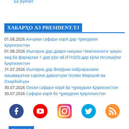
Ба рӯйхат
ХАБАРҲО АЗ PRESIDENT.TJ
01.08.2026
Анҷоми сафари корӣ дар Ҷумҳурии
Қирғизистон
01.08.2026
Иштирок дар даври ниҳоии Чемпионати ҷаҳон
оид ба формулаи 1 дар рӯи об (F1H2O) дар кӯли Иссиқкӯли
Қирғизистон
31.07.2026
Иштирок дар Вохӯрии ғайрирасмии
машваратии сарони давлатҳои Осиёи Марказӣ ва
Озарбойҷон
30.07.2026
Оғози сафари корӣ ба Ҷумҳурии Қирғизистон
30.07.2026
Сафари корӣ ба Ҷумҳурии Қирғизистон