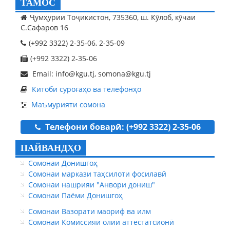
ТАМОС
Ҷумҳурии Тоҷикистон, 735360, ш. Кӯлоб, кӯчаи
С.Сафаров 16
(+992 3322) 2-35-06, 2-35-09
(+992 3322) 2-35-06
Email: info@kgu.tj, somona@kgu.tj
Китоби суроғаҳо ва телефонҳо
Маъмурияти сомона
Телефони боварӣ: (+992 3322) 2-35-06
ПАЙВАНДҲО
Сомонаи Донишгоҳ
Сомонаи маркази таҳсилоти фосилавӣ
Сомонаи нашрияи "Анвори дониш"
Сомонаи Паёми Донишгоҳ
Сомонаи Вазорати маориф ва илм
Сомонаи Комиссияи олии аттестатсионӣ