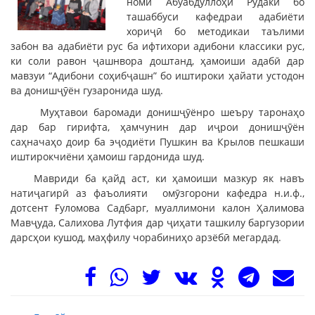
номи Абуабдуллоҳи Рӯдакӣ бо
ташаббуси кафедраи адабиёти
хориҷӣ бо методикаи таълими
забон ва адабиёти рус ба ифтихори адибони классики рус,
ки соли равон ҷашнвора доштанд, ҳамоиши адабӣ дар
мавзуи “Адибони соҳибҷашн” бо иштироки ҳайати устодон
ва донишҷӯён гузаронида шуд.
Муҳтавои баромади донишҷӯёнро шеъру таронаҳо
дар бар гирифта, ҳамчунин дар иҷрои донишҷӯён
саҳначаҳо доир ба эҷодиёти Пушкин ва Крылов пешкаши
иштирокчиёни ҳамоиш гардонида шуд.
Мавриди ба қайд аст, ки ҳамоиши мазкур як навъ
натиҷагирӣ аз фаъолияти омӯзгорони кафедра н.и.ф.,
дотсент Ғуломова Садбарг, муаллимони калон Ҳалимова
Мавҷуда, Салихова Лутфия дар ҷиҳати ташкилу баргузории
дарсҳои кушод, маҳфилу чорабиниҳо арзёбӣ мегардад.