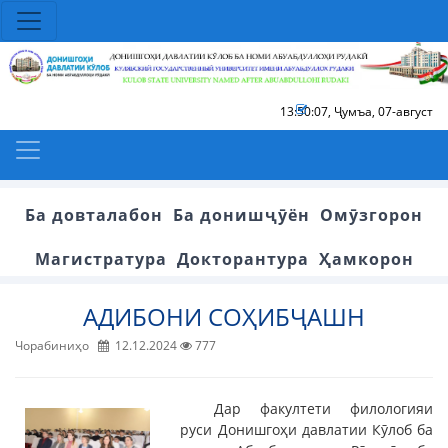
13:50:07
,
Ҷумъа, 07-август
Ба довталабон
Ба донишҷӯён
Омӯзгорон
Магистратура
Докторантура
Ҳамкорон
АДИБОНИ СОҲИБҶАШН
Чорабиниҳо
12.12.2024
777
Дар факултети филологияи
руси Донишгоҳи давлатии Кӯлоб ба