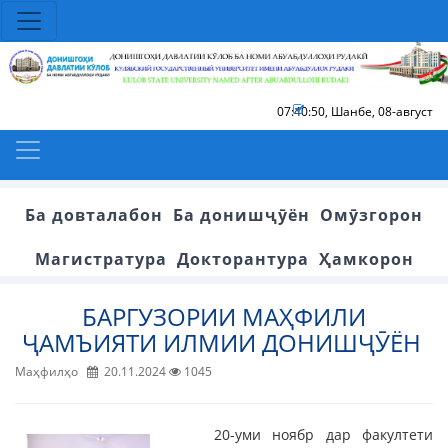
07:40:50
,
Шанбе, 08-август
Ба довталабон
Ба донишҷӯён
Омӯзгорон
Магистратура
Докторантура
Ҳамкорон
БАРГУЗОРИИ МАҲФИЛИ
ҶАМЪИЯТИ ИЛМИИ ДОНИШҶӮЁН
Маҳфилҳо
20.11.2024
1045
20-уми ноябр дар факултети