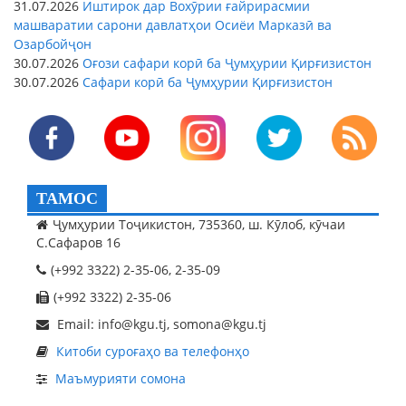
31.07.2026
Иштирок дар Вохӯрии ғайрирасмии
машваратии сарони давлатҳои Осиёи Марказӣ ва
Озарбойҷон
30.07.2026
Оғози сафари корӣ ба Ҷумҳурии Қирғизистон
30.07.2026
Сафари корӣ ба Ҷумҳурии Қирғизистон
ТАМОС
Ҷумҳурии Тоҷикистон, 735360, ш. Кӯлоб, кӯчаи
С.Сафаров 16
(+992 3322) 2-35-06, 2-35-09
(+992 3322) 2-35-06
Email: info@kgu.tj, somona@kgu.tj
Китоби суроғаҳо ва телефонҳо
Маъмурияти сомона