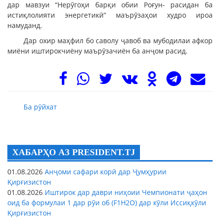
дар мавзуи “Нерӯгоҳи барқи обии Роғун- расидан ба
истиқлолияти энергетикӣ” маърӯзаҳои худро ироа
намуданд.
Дар охир маҳфил бо саволу ҷавоб ва мубодилаи афкор
миёни иштирокчиёну маърӯзачиён ба анҷом расид.
Ба рӯйхат
ХАБАРҲО АЗ PRESIDENT.TJ
01.08.2026
Анҷоми сафари корӣ дар Ҷумҳурии
Қирғизистон
01.08.2026
Иштирок дар даври ниҳоии Чемпионати ҷаҳон
оид ба формулаи 1 дар рӯи об (F1H2O) дар кӯли Иссиқкӯли
Қирғизистон