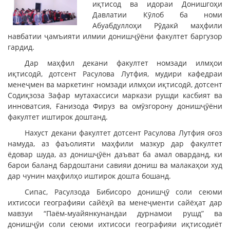
иқтисод ва идораи Донишгоҳи
Давлатии Кӯлоб ба номи
Абуабдуллоҳи Рӯдакӣ маҳфили
навбатии ҷамъияти илмии донишҷӯёни факултет баргузор
гардид.
Дар маҳфил декани факултет номзади илмҳои
иқтисодӣ, дотсент Расулова Лутфия, мудири кафедраи
менеҷмен ва маркетинг номзади илмҳои иқтисодӣ, дотсент
Содиқзоза Зафар мутахассиси маркази рушди касбият ва
инноватсия, Ғанизода Фируз ва омӯзгорону донишҷӯёни
факултет иштирок доштанд.
Нахуст декани факултет дотсент Расулова Лутфия оғоз
намуда, аз фаъолияти маҳфили мазкур дар факултет
ёдовар шуда, аз донишҷӯён даъват ба амал оварданд, ки
барои баланд бардоштани савияи дониш ва малакаҳои худ
дар чунин маҳфилҳо иштирок дошта бошанд.
Сипас, Расулзода Бибисоро донишҷӯ соли сеюми
ихтисоси географияи сайёҳӣ ва менеҷменти сайёҳат дар
мавзуи “Паём-муайянкунандаи дурнамои рушд” ва
донишҷӯи соли сеюми ихтисоси географияи иқтисодиёт