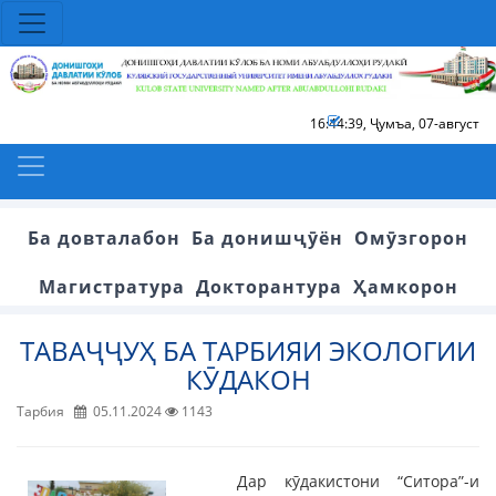
16:44:39
,
Ҷумъа, 07-август
Ба довталабон
Ба донишҷӯён
Омӯзгорон
Магистратура
Докторантура
Ҳамкорон
ТАВАҶҶУҲ БА ТАРБИЯИ ЭКОЛОГИИ
КӮДАКОН
Тарбия
05.11.2024
1143
Дар кӯдакистони “Ситора”-и