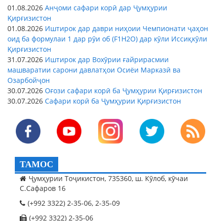
01.08.2026
Анҷоми сафари корӣ дар Ҷумҳурии
Қирғизистон
01.08.2026
Иштирок дар даври ниҳоии Чемпионати ҷаҳон
оид ба формулаи 1 дар рӯи об (F1H2O) дар кӯли Иссиқкӯли
Қирғизистон
31.07.2026
Иштирок дар Вохӯрии ғайрирасмии
машваратии сарони давлатҳои Осиёи Марказӣ ва
Озарбойҷон
30.07.2026
Оғози сафари корӣ ба Ҷумҳурии Қирғизистон
30.07.2026
Сафари корӣ ба Ҷумҳурии Қирғизистон
ТАМОС
Ҷумҳурии Тоҷикистон, 735360, ш. Кӯлоб, кӯчаи
С.Сафаров 16
(+992 3322) 2-35-06, 2-35-09
(+992 3322) 2-35-06