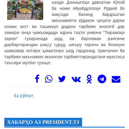
назди Донишгоҳи давлатии Кӯлоб
ба номи Абуабдуллоҳи Рӯдакӣ бо
мақсади баланд бардоштаи
маънавиёти кӯдакон ҷиҳати дарки
олами зист ва ташаккул додани тарбияи экологӣ дар
замири онҳо ҷамъомдади идона таҳти унвони "Тирамоҳи
зарин" гузаронида шуд, ки барномаи рангини
дарбаргирандаи рақсу суруд, шеъру тарона ва бозиҳои
шавқовар хотири ҳамагонро шод гардонид. Ҳамчунин ба
тарбияи маънавию экологии тарбиятгирандагони муассиса
таъсири мусбат гузошт.
Ба рӯйхат
ХАБАРҲО АЗ PRESIDENT.TJ