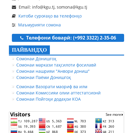
Email: info@kgu.tj, somona@kgu.tj
Китоби суроғаҳо ва телефонҳо
Маъмурияти сомона
Телефони боварӣ: (+992 3322) 2-35-06
ПАЙВАНДҲО
Сомонаи Донишгоҳ
Сомонаи маркази таҳсилоти фосилавӣ
Сомонаи нашрияи "Анвори дониш"
Сомонаи Паёми Донишгоҳ
Сомонаи Вазорати маориф ва илм
Сомонаи Комиссияи олии аттестатсионӣ
Сомонаи Пойгоҳи додаҳои КОА