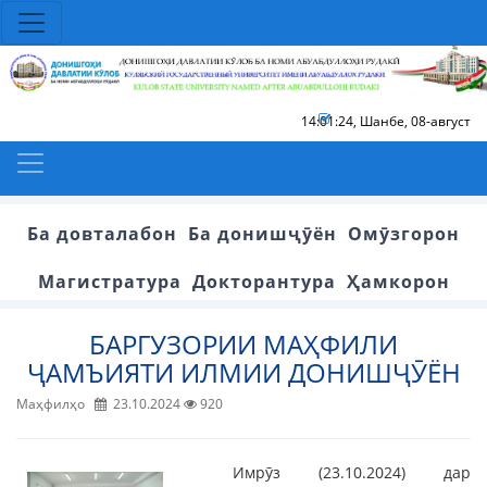
14:01:24
,
Шанбе, 08-август
Ба довталабон
Ба донишҷӯён
Омӯзгорон
Магистратура
Докторантура
Ҳамкорон
БАРГУЗОРИИ МАҲФИЛИ
ҶАМЪИЯТИ ИЛМИИ ДОНИШҶӮЁН
Маҳфилҳо
23.10.2024
920
Имрӯз (23.10.2024) дар