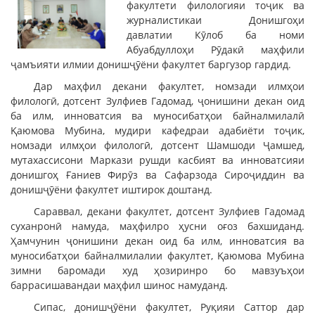
факултети филологияи тоҷик ва
журналистикаи Донишгоҳи
давлатии Кӯлоб ба номи
Абуабдуллоҳи Рӯдакӣ маҳфили
ҷамъияти илмии донишҷӯёни факултет баргузор гардид.
Дар маҳфил декани факултет, номзади илмҳои
филологӣ, дотсент Зулфиев Гадомад, ҷонишини декан оид
ба илм, инноватсия ва муносибатҳои байналмилалӣ
Қаюмова Мубина, мудири кафедраи адабиёти тоҷик,
номзади илмҳои филологӣ, дотсент Шамшоди Ҷамшед,
мутахассисони Маркази рушди касбият ва инноватсияи
донишгоҳ Ғаниев Фирӯз ва Сафарзода Сироҷиддин ва
донишҷӯёни факултет иштирок доштанд.
Сараввал, декани факултет, дотсент Зулфиев Гадомад
суханронӣ намуда, маҳфилро ҳусни оғоз бахшиданд.
Ҳамчунин ҷонишини декан оид ба илм, инноватсия ва
муносибатҳои байналмилалии факултет, Қаюмова Мубина
зимни баромади худ ҳозиринро бо мавзуъҳои
баррасишавандаи маҳфил шинос намуданд.
Сипас, донишҷӯёни факултет, Руқияи Саттор дар