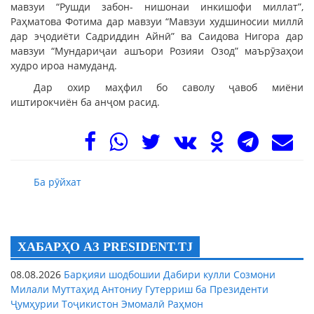
мавзуи “Рушди забон- нишонаи инкишофи миллат”,
Раҳматова Фотима дар мавзуи “Мавзуи худшиносии миллӣ
дар эҷодиёти Садриддин Айнӣ” ва Саидова Нигора дар
мавзуи “Мундариҷаи ашъори Розияи Озод” маърӯзаҳои
худро ироа намуданд.
Дар охир маҳфил бо саволу ҷавоб миёни
иштирокчиён ба анҷом расид.
Ба рӯйхат
ХАБАРҲО АЗ PRESIDENT.TJ
08.08.2026
Барқияи шодбошии Дабири кулли Созмони
Милали Муттаҳид Антониу Гутерриш ба Президенти
Ҷумҳурии Тоҷикистон Эмомалӣ Раҳмон