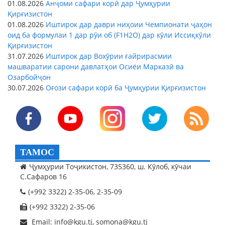
01.08.2026
Анҷоми сафари корӣ дар Ҷумҳурии
Қирғизистон
01.08.2026
Иштирок дар даври ниҳоии Чемпионати ҷаҳон
оид ба формулаи 1 дар рӯи об (F1H2O) дар кӯли Иссиқкӯли
Қирғизистон
31.07.2026
Иштирок дар Вохӯрии ғайрирасмии
машваратии сарони давлатҳои Осиёи Марказӣ ва
Озарбойҷон
30.07.2026
Оғози сафари корӣ ба Ҷумҳурии Қирғизистон
ТАМОС
Ҷумҳурии Тоҷикистон, 735360, ш. Кӯлоб, кӯчаи
С.Сафаров 16
(+992 3322) 2-35-06, 2-35-09
(+992 3322) 2-35-06
Email: info@kgu.tj, somona@kgu.tj