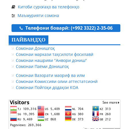
Китоби суроғаҳо ва телефонҳо
Маъмурияти сомона
Телефони боварӣ: (+992 3322) 2-35-06
ПАЙВАНДҲО
Сомонаи Донишгоҳ
Сомонаи маркази таҳсилоти фосилавӣ
Сомонаи нашрияи "Анвори дониш"
Сомонаи Паёми Донишгоҳ
Сомонаи Вазорати маориф ва илм
Сомонаи Комиссияи олии аттестатсионӣ
Сомонаи Пойгоҳи додаҳои КОА