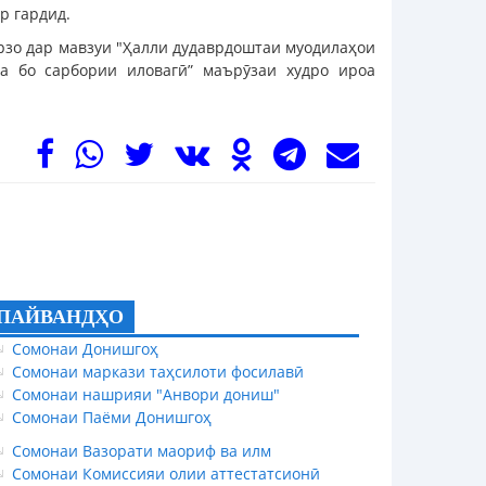
р гардид.
зо дар мавзуи "Ҳалли дудаврдоштаи муодилаҳои
а бо сарбории иловагӣ” маърӯзаи худро ироа
ПАЙВАНДҲО
Сомонаи Донишгоҳ
Сомонаи маркази таҳсилоти фосилавӣ
Сомонаи нашрияи "Анвори дониш"
Сомонаи Паёми Донишгоҳ
Сомонаи Вазорати маориф ва илм
Сомонаи Комиссияи олии аттестатсионӣ