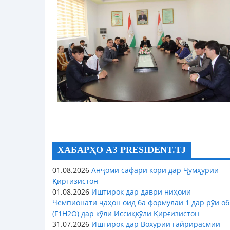
ХАБАРҲО АЗ PRESIDENT.TJ
01.08.2026
Анҷоми сафари корӣ дар Ҷумҳурии
Қирғизистон
01.08.2026
Иштирок дар даври ниҳоии
Чемпионати ҷаҳон оид ба формулаи 1 дар рӯи об
(F1H2O) дар кӯли Иссиқкӯли Қирғизистон
31.07.2026
Иштирок дар Вохӯрии ғайрирасмии