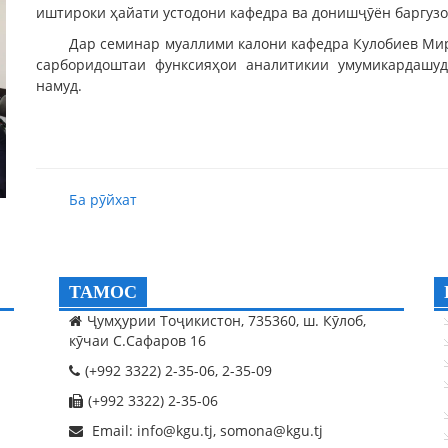
иштироки ҳайати устодони кафедра ва донишҷӯён баргузо
Дар семинар муаллими калони кафедра Кулобиев Мир
сарборидоштаи функсияҳои аналитикии умумикардашуд
намуд.
Ба рӯйхат
ТАМОС
Ҷумҳурии Тоҷикистон, 735360, ш. Кӯлоб,
кӯчаи С.Сафаров 16
(+992 3322) 2-35-06, 2-35-09
(+992 3322) 2-35-06
Email: info@kgu.tj, somona@kgu.tj