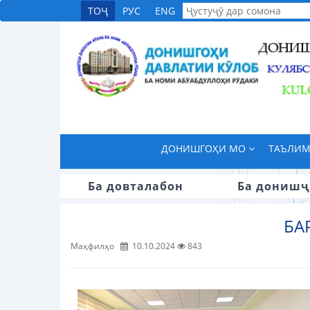
ТОҶ
РУС
ENG
ДОНИШГОҲИ МО
ТАЪЛИ
Ба довталабон
Ба донишҷ
БА
Маҳфилҳо
10.10.2024
843