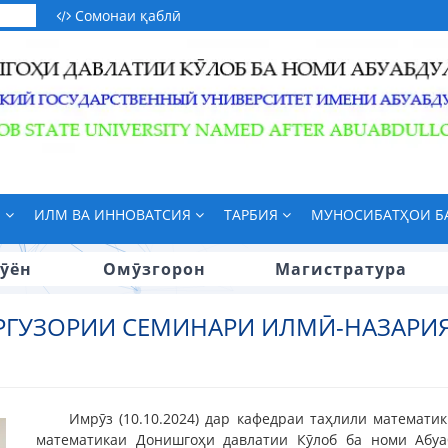
Сомонаи қаблӣ
М
ИЛМ ВА ИННОВАТСИЯ
ТАРБИЯ
МУНОСИБАТҲОИ 
ӯён
Омӯзгорон
Магистратура
РГУЗОРИИ СЕМИНАРИ ИЛМӢ-НАЗАРИ
Имрӯз (10.10.2024) дар кафедраи таҳлили математи
математикаи Донишгоҳи давлатии Кӯлоб ба номи Абуа