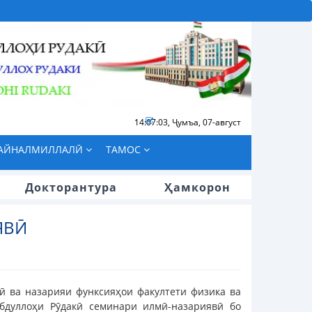
14:07:03
,
Ҷумъа, 07-август
БАЙНАЛМИЛЛАЛӢ
ТАМОС
Докторантура
Ҳамкорон
ЯВӢ
кӣ ва назарияи функсияҳои факултети физика ва
бдуллоҳи Рӯдакӣ семинари илмӣ-назариявӣ бо