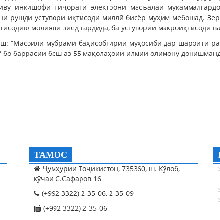
миву инкишофи тиҷорати электронӣ масъалаи мукаммалгардо
и рушди устувори иқтисоди миллӣ бисёр муҳим мебошад. Зер
қтисодию молиявӣ зиёд гардида, ба устувории макроиқтисодӣ 
хш: “Масоили мубрами баҳисобгирии муҳосибӣ дар шароити ра
” бо баррасии беш аз 55 мақолаҳоии илмии олимону донишманд
ТАМОС
Ҷумҳурии Тоҷикистон, 735360, ш. Кӯлоб,
кӯчаи С.Сафаров 16
(+992 3322) 2-35-06, 2-35-09
(+992 3322) 2-35-06