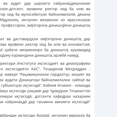
л ва аудит дар шароити ғайринақдикунонии
рхон-дотсент, муовини ректор оид ба илм ва
тор оид ба муносибатҳои байналмилалӣ, декани
Абдухолиқ, инчунин меҳмонон аз муассисаҳои
ти профессорон, омӯзгорону донишҷӯёни донишгоҳ
ат ва дастовардҳои омӯзгорони донишгоҳ дар
ома муовини ректор оид ба илм ва инноватсия,
ҳӣ ҳайати меҳмононро ба донишгоҳ хушомадед
стодону кормандони донишгоҳ арзёбӣ намуд.
иректори Институти иқтисодиёт ва демографияи
и иқтисодиёти КАС”, Тоҷидинов Меҳриддин -
р мавзуи “Рақамикунонии пардохтҳо, моҳият ва
 ва аудити Донишгоҳи байналмилалии сайёҳӣ ва
субъектҳои иқтисодӣ”, Бобиев Исмоил - номзади
тбиқи иқтисоди рақамӣ дар Ҷумҳурии Тоҷикистон
лмҳои иқтисодӣ, дотсенти кафедраи назарияи
ои ғайринақдӣ дар таъмини амнияти иқтисодӣ”
дёбандаи иқтисоди бозорӣ, инчунин марҳила ба