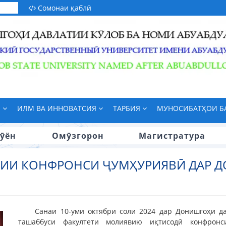
Сомонаи қаблӣ
М
ИЛМ ВА ИННОВАТСИЯ
ТАРБИЯ
МУНОСИБАТҲОИ 
ӯён
Омӯзгорон
Магистратура
РИИ КОНФРОНСИ ҶУМҲУРИЯВӢ ДАР 
Санаи 10-уми октябри соли 2024 дар Донишгоҳи да
ташаббуси факултети молиявию иқтисодӣ конфронс