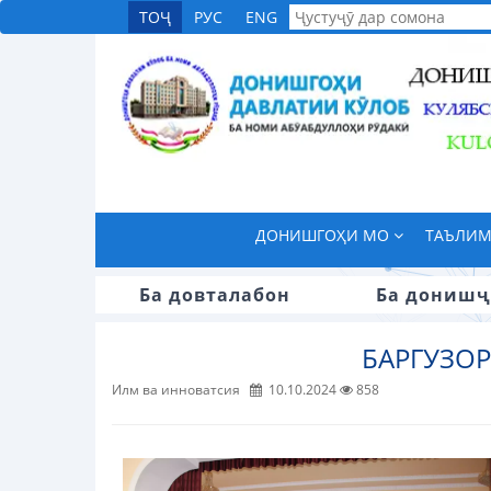
ТОҶ
РУС
ENG
ДОНИШГОҲИ МО
ТАЪЛИ
Ба довталабон
Ба донишҷ
БАРГУЗО
Илм ва инноватсия
10.10.2024
858