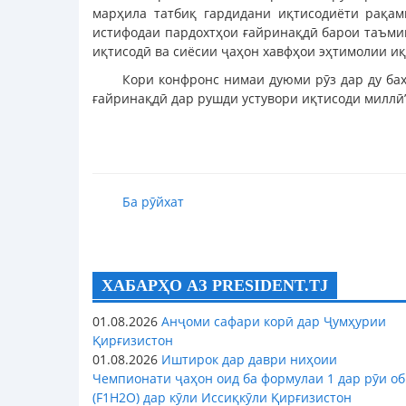
марҳила татбиқ гардидани иқтисодиёти рақа
истифодаи пардохтҳои ғайринақдӣ барои таъмин
иқтисодӣ ва сиёсии ҷаҳон хавфҳои эҳтимолии и
Кори конфронс нимаи дуюми рӯз дар ду ба
ғайринақдӣ дар рушди устувори иқтисоди миллӣ
Ба рӯйхат
ХАБАРҲО АЗ PRESIDENT.TJ
01.08.2026
Анҷоми сафари корӣ дар Ҷумҳурии
Қирғизистон
01.08.2026
Иштирок дар даври ниҳоии
Чемпионати ҷаҳон оид ба формулаи 1 дар рӯи об
(F1H2O) дар кӯли Иссиқкӯли Қирғизистон