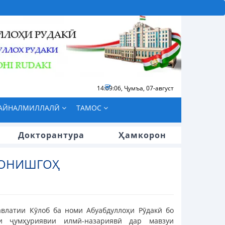
14:09:06
,
Ҷумъа, 07-август
БАЙНАЛМИЛЛАЛӢ
ТАМОС
Докторантура
Ҳамкорон
ДОНИШГОҲ
влатии Кӯлоб ба номи Абуабдуллоҳи Рӯдакӣ бо
и ҷумҳуриявии илмӣ-назариявӣ дар мавзуи