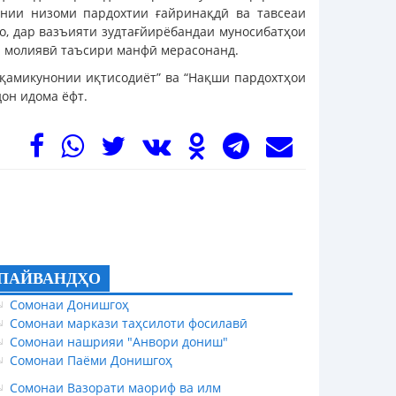
нии низоми пардохтии ғайринақдӣ ва тавсеаи
о, дар вазъияти зудтағйирёбандаи муносибатҳои
ва молиявӣ таъсири манфӣ мерасонанд.
қамикунонии иқтисодиёт” ва “Нақши пардохтҳои
он идома ёфт.
ПАЙВАНДҲО
Сомонаи Донишгоҳ
Сомонаи маркази таҳсилоти фосилавӣ
Сомонаи нашрияи "Анвори дониш"
Сомонаи Паёми Донишгоҳ
Сомонаи Вазорати маориф ва илм