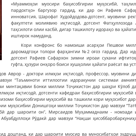
«Муаммоҳои муосири баҳисобгирии муҳосибӣ, таҳли
пардохтҳо» баргузор гардид, ки дар он Рафиев Сафа
инноватсия, Шарофат Худойдодова-дотсент, муовини рек
факултети молиявию иқтисодӣ, дотсент Фатҳуллозода 
таҳсилоти олии касбӣ, дигар ташкилоту идораҳо ва ҳайа
иштирок намуданд.
Кори конфронс бо намоиши асарҳои Пешвои милл
даромадгоҳи толори фарҳангии №2 оғоз гардид. Дар ид
дотсент Рафиев Сафархон зимни ироаи сухани ифтито
гуфта, ҳузури онҳоро боиси хушҳолии ҳайати раёсат ва у
ов Аврор - доктори илмҳои иқтисодӣ, профессор, муовини д
авзуи “Таъминоти иттилоотии идоракунии системаи амният
и минтақавии Бонки миллии Тоҷикистон дар шаҳри Кӯлоб да
 илмҳои иқтисодӣ, дотсенти кафедраи баҳисобгирии муҳосибӣ
низоми баҳисобгирии муҳосибӣ ва ташкили кори муҳосибот дар 
рии муҳосибии Донишгоҳи миллии Тоҷикистон дар мавзуи “Та
бӣ дар шароити он”, Мирсаидов Муҳаммаднаим - номзади и
 Абуабдуллоҳи Рӯдакӣ дар мавзуи “Нақши ҳисоббаробаркуниҳ
ид доштанд, ки дар шароити муосир ва муносибатҳои зудруш