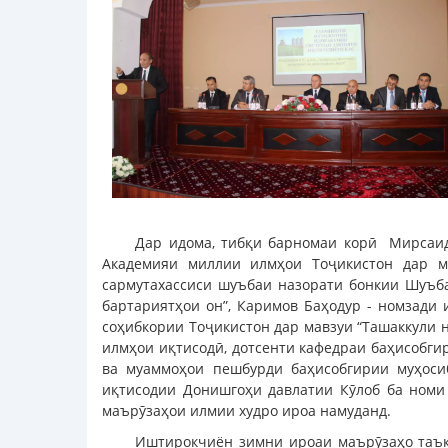
Дар идома, тибқи барномаи корӣ Мирсаид
Академияи миллии илмҳои Тоҷикистон дар м
сармутахассиси шуъбаи назорати бонкии Шуъба
бартариятҳои он”, Каримов Баҳодур - номзади
соҳибкории Тоҷикистон дар мавзуи “Ташаккули 
илмҳои иқтисодӣ, дотсенти кафедраи баҳисобги
ва муаммоҳои пешбурди баҳисобгирии муҳоси
иқтисодии Донишгоҳи давлатии Кӯлоб ба номи
маърӯзаҳои илмии худро ироа намуданд.
Иштирокчиён зимни ироаи маърӯзаҳо таък