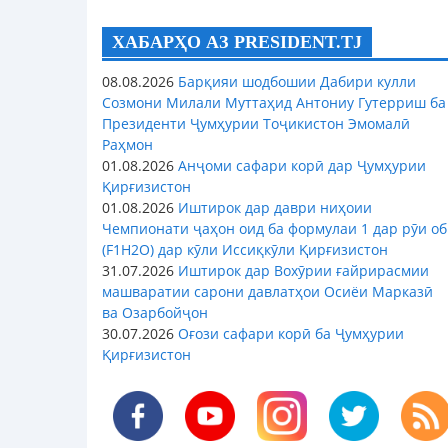
ХАБАРҲО АЗ PRESIDENT.TJ
08.08.2026
Барқияи шодбошии Дабири кулли
Созмони Милали Муттаҳид Антониу Гутерриш ба
Президенти Ҷумҳурии Тоҷикистон Эмомалӣ
Раҳмон
01.08.2026
Анҷоми сафари корӣ дар Ҷумҳурии
Қирғизистон
01.08.2026
Иштирок дар даври ниҳоии
Чемпионати ҷаҳон оид ба формулаи 1 дар рӯи об
(F1H2O) дар кӯли Иссиқкӯли Қирғизистон
31.07.2026
Иштирок дар Вохӯрии ғайрирасмии
машваратии сарони давлатҳои Осиёи Марказӣ
ва Озарбойҷон
30.07.2026
Оғози сафари корӣ ба Ҷумҳурии
Қирғизистон