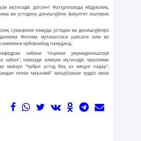
ои иқтисодӣ, дотсент Фатҳуллозода Абдухолиқ,
тима ва устодону донишҷӯёни факултет иштирок
холиқ суханрони намуда, устодон ва донишҷӯёнро
йдалиева Фотима мутахассиси раёсати илм ва
о самимона муборакбод намуданд.
кафедраи забони тоҷикии умумидонишгоҳӣ
и забон”, номзади илмҳои иқтисодӣ, муаллими
р мавзуи “Ҷабри устод беҳ аз меҳри падар”,
ҳандаи ғизои маънавӣ” маърӯзаҳои худро ироа