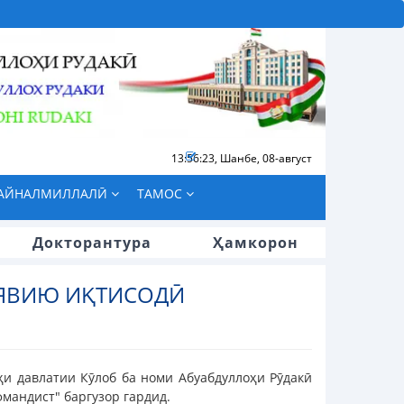
13:56:24
,
Шанбе, 08-август
БАЙНАЛМИЛЛАЛӢ
ТАМОС
Докторантура
Ҳамкорон
ИЯВИЮ ИҚТИСОДӢ
и давлатии Кӯлоб ба номи Абуабдуллоҳи Рӯдакӣ
мандист" баргузор гардид.