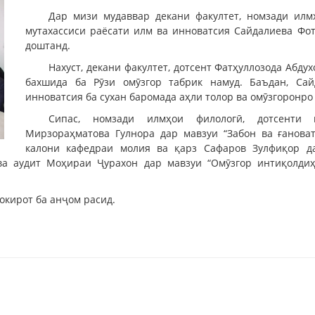
Дар мизи мудаввар декани факултет, номзади илмҳ
мутахассиси раёсати илм ва инноватсия Сайдалиева Фо
доштанд.
Нахуст, декани факултет, дотсент Фатҳуллозода Абду
бахшида ба Рӯзи омӯзгор табрик намуд. Баъдан, Са
инноватсия ба сухан баромада аҳли толор ва омӯзгоронр
Сипас, номзади илмҳои филологӣ, дотсенти 
Мирзораҳматова Гулнора дар мавзуи “Забон ва ғановат
калони кафедраи молия ва қарз Сафаров Зулфиқор да
ва аудит Моҳираи Ҷурахон дар мавзуи “Омӯзгор интиқолди
окирот ба анҷом расид.