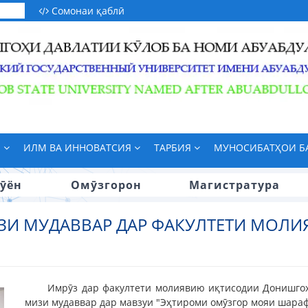
Сомонаи қаблӣ
М
ИЛМ ВА ИННОВАТСИЯ
ТАРБИЯ
МУНОСИБАТҲОИ 
ӯён
Омӯзгорон
Магистратура
ЗИ МУДАВВАР ДАР ФАКУЛТЕТИ МОЛ
Имрӯз дар факултети молиявию иқтисодии Донишгоҳ
мизи мудаввар дар мавзуи "Эҳтироми омӯзгор мояи шараф