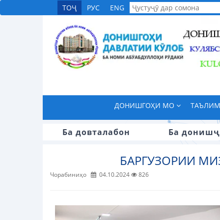
ТОҶ
РУС
ENG
ДОНИШГОҲИ МО
ТАЪЛИ
Ба довталабон
Ба донишҷ
БАРГУЗОРИИ МИ
Чорабиниҳо
04.10.2024
826