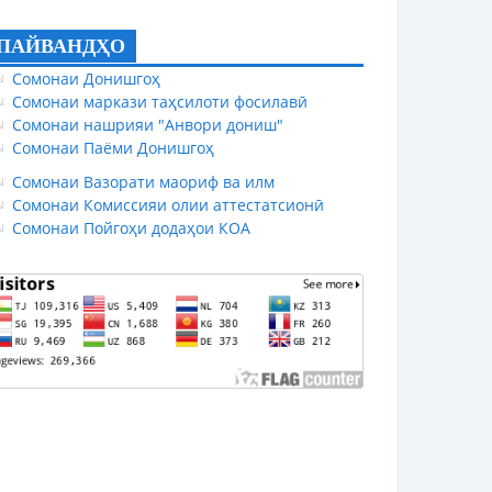
ПАЙВАНДҲО
Сомонаи Донишгоҳ
Сомонаи маркази таҳсилоти фосилавӣ
Сомонаи нашрияи "Анвори дониш"
Сомонаи Паёми Донишгоҳ
Сомонаи Вазорати маориф ва илм
Сомонаи Комиссияи олии аттестатсионӣ
Сомонаи Пойгоҳи додаҳои КОА