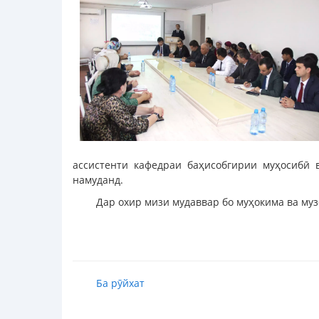
ассистенти кафедраи баҳисобгирии муҳосибӣ 
намуданд.
Дар охир мизи мудаввар бо муҳокима ва муз
Ба рӯйхат