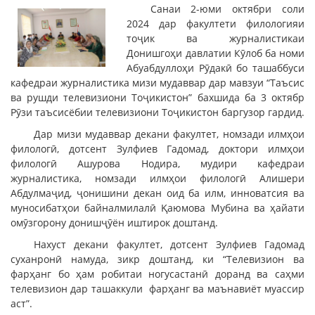
Санаи 2-юми октябри соли
2024 дар факултети филологияи
тоҷик ва журналистикаи
Донишгоҳи давлатии Кӯлоб ба номи
Абуабдуллоҳи Рӯдакӣ бо ташаббуси
кафедраи журналистика мизи мудаввар дар мавзуи “Таъсис
ва рушди телевизиони Тоҷикистон” бахшида ба 3 октябр
Рӯзи таъсисёбии телевизиони Тоҷикистон баргузор гардид.
Дар мизи мудаввар декани факултет, номзади илмҳои
филологӣ, дотсент Зулфиев Гадомад, доктори илмҳои
филологӣ Ашурова Нодира, мудири кафедраи
журналистика, номзади илмҳои филологӣ Алишери
Абдулмаҷид, ҷонишини декан оид ба илм, инноватсия ва
муносибатҳои байналмилалӣ Қаюмова Мубина ва ҳайати
омӯзгорону донишҷӯён иштирок доштанд.
Нахуст декани факултет, дотсент Зулфиев Гадомад
суханронӣ намуда, зикр доштанд, ки “Телевизион ва
фарҳанг бо ҳам робитаи ногусастанӣ доранд ва саҳми
телевизион дар ташаккули фарҳанг ва маънавиёт муассир
аст”.