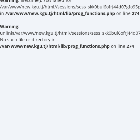
Warning
: filectime(): stat failed for
/var/www/new.kgu.tj/html//sessions/sess_skk0bul6ofrj44d07gfo95
in
/var/www/new.kgu.tj/html/lib/prog_functions.php
on line
274
Warning
:
unlink(/var/www/new.kgu.tj/html//sessions/sess_skk0bul6ofrj44d0
No such file or directory in
/var/www/new.kgu.tj/html/lib/prog_functions.php
on line
274