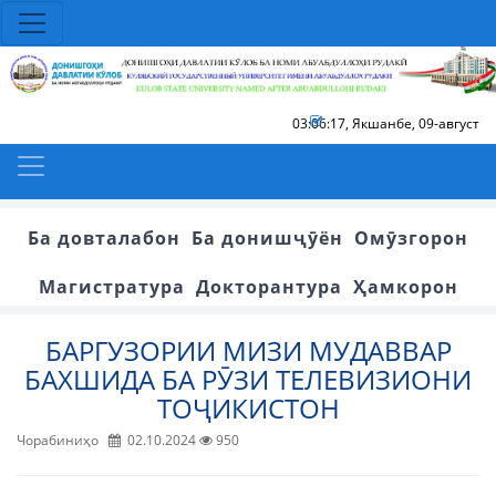
03:06:18
,
Якшанбе, 09-август
Ба довталабон
Ба донишҷӯён
Омӯзгорон
Магистратура
Докторантура
Ҳамкорон
БАРГУЗОРИИ МИЗИ МУДАВВАР
БАХШИДА БА РӮЗИ ТЕЛЕВИЗИОНИ
ТОҶИКИСТОН
Чорабиниҳо
02.10.2024
950