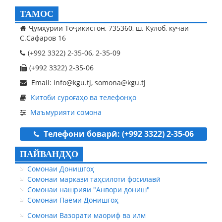
ТАМОС
Ҷумҳурии Тоҷикистон, 735360, ш. Кӯлоб, кӯчаи
С.Сафаров 16
(+992 3322) 2-35-06, 2-35-09
(+992 3322) 2-35-06
Email: info@kgu.tj, somona@kgu.tj
Китоби суроғаҳо ва телефонҳо
Маъмурияти сомона
Телефони боварӣ: (+992 3322) 2-35-06
ПАЙВАНДҲО
Сомонаи Донишгоҳ
Сомонаи маркази таҳсилоти фосилавӣ
Сомонаи нашрияи "Анвори дониш"
Сомонаи Паёми Донишгоҳ
Сомонаи Вазорати маориф ва илм