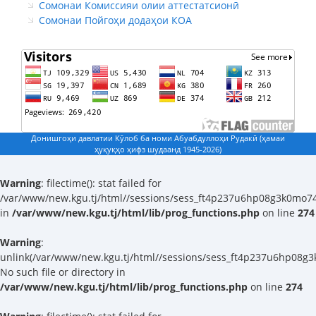
Сомонаи Комиссияи олии аттестатсионӣ
Сомонаи Пойгоҳи додаҳои КОА
Донишгоҳи давлатии Кӯлоб ба номи Абуабдуллоҳи Рудакӣ (ҳамаи
ҳуқуқҳо ҳифз шудаанд 1945-2026)
Warning
: filectime(): stat failed for
/var/www/new.kgu.tj/html//sessions/sess_ft4p237u6hp08g3k0mo7
in
/var/www/new.kgu.tj/html/lib/prog_functions.php
on line
274
Warning
:
unlink(/var/www/new.kgu.tj/html//sessions/sess_ft4p237u6hp08g3
No such file or directory in
/var/www/new.kgu.tj/html/lib/prog_functions.php
on line
274