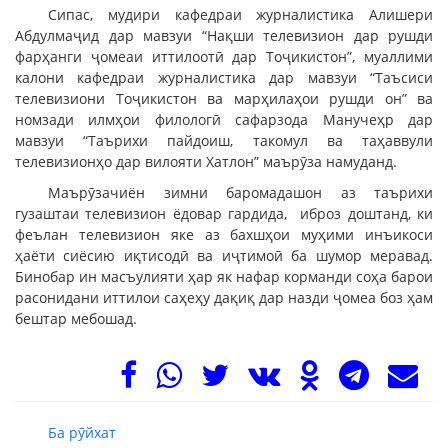
Сипас, мудири кафедраи журналистика Алишери
Абдулмаҷид дар мавзуи “Нақши телевизион дар рушди
фарҳанги ҷомеаи иттилоотӣ дар Тоҷикистон”, муаллими
калони кафедраи журналистика дар мавзуи “Таъсиси
телевизиони Тоҷикистон ва марҳилаҳои рушди он” ва
номзади илмҳои филологӣ сафарзода Манучеҳр дар
мавзуи “Таърихи пайдоиш, такомул ва таҳаввули
телевизионҳо дар вилояти Хатлон” маърӯза намуданд.
Маърӯзачиён зимни баромадашон аз таърихи
гузаштаи телевизион ёдовар гардида, иброз доштанд, ки
феълан телевизион яке аз бахшҳои муҳими инъикоси
ҳаёти сиёсию иқтисодӣ ва иҷтимоӣ ба шумор меравад.
Бинобар ин масъулияти ҳар як нафар корманди соҳа барои
расонидани иттилои саҳеҳу дақиқ дар назди ҷомеа боз ҳам
бештар мебошад.
Ба рӯйхат