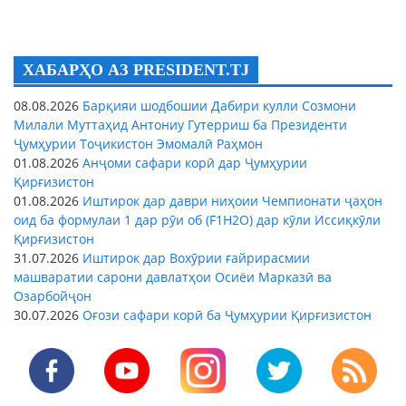
ХАБАРҲО АЗ PRESIDENT.TJ
08.08.2026
Барқияи шодбошии Дабири кулли Созмони
Милали Муттаҳид Антониу Гутерриш ба Президенти
Ҷумҳурии Тоҷикистон Эмомалӣ Раҳмон
01.08.2026
Анҷоми сафари корӣ дар Ҷумҳурии
Қирғизистон
01.08.2026
Иштирок дар даври ниҳоии Чемпионати ҷаҳон
оид ба формулаи 1 дар рӯи об (F1H2O) дар кӯли Иссиқкӯли
Қирғизистон
31.07.2026
Иштирок дар Вохӯрии ғайрирасмии
машваратии сарони давлатҳои Осиёи Марказӣ ва
Озарбойҷон
30.07.2026
Оғози сафари корӣ ба Ҷумҳурии Қирғизистон