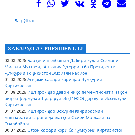
Ба рӯйхат
ХАБАРҲО АЗ PRESIDENT.TJ
08.08.2026
Барқияи шодбошии Дабири кулли Созмони
Милали Муттаҳид Антониу Гутерриш ба Президенти
Ҷумҳурии Тоҷикистон Эмомалӣ Раҳмон
01.08.2026
Анҷоми сафари корӣ дар Ҷумҳурии
Қирғизистон
01.08.2026
Иштирок дар даври ниҳоии Чемпионати ҷаҳон
оид ба формулаи 1 дар рӯи об (F1H2O) дар кӯли Иссиқкӯли
Қирғизистон
31.07.2026
Иштирок дар Вохӯрии ғайрирасмии
машваратии сарони давлатҳои Осиёи Марказӣ ва
Озарбойҷон
30.07.2026
Оғози сафари корӣ ба Ҷумҳурии Қирғизистон