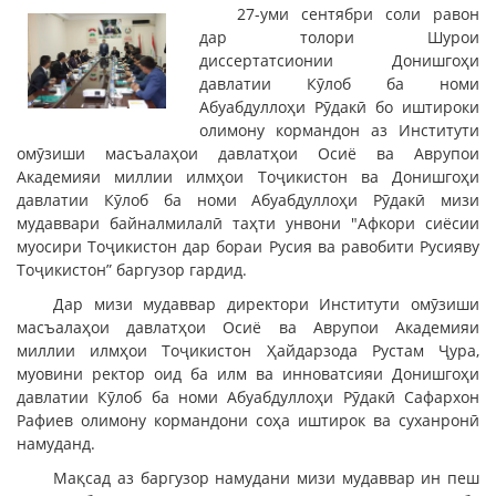
27-уми сентябри соли равон
дар толори Шурои
диссертатсионии Донишгоҳи
давлатии Кӯлоб ба номи
Абуабдуллоҳи Рӯдакӣ бо иштироки
олимону кормандон аз Институти
омӯзиши масъалаҳои давлатҳои Осиё ва Аврупои
Академияи миллии илмҳои Тоҷикистон ва Донишгоҳи
давлатии Кӯлоб ба номи Абуабдуллоҳи Рӯдакӣ мизи
мудаввари байналмилалӣ таҳти унвони "Афкори сиёсии
муосири Тоҷикистон дар бораи Русия ва равобити Русияву
Тоҷикистон” баргузор гардид.
Дар мизи мудаввар директори Институти омӯзиши
масъалаҳои давлатҳои Осиё ва Аврупои Академияи
миллии илмҳои Тоҷикистон Ҳайдарзода Рустам Ҷура,
муовини ректор оид ба илм ва инноватсияи Донишгоҳи
давлатии Кӯлоб ба номи Абуабдуллоҳи Рӯдакӣ Сафархон
Рафиев олимону кормандони соҳа иштирок ва суханронӣ
намуданд.
Мақсад аз баргузор намудани мизи мудаввар ин пеш