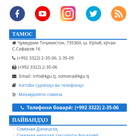
ТАМОС
Ҷумҳурии Тоҷикистон, 735360, ш. Кӯлоб, кӯчаи
С.Сафаров 16
(+992 3322) 2-35-06, 2-35-09
(+992 3322) 2-35-06
Email: info@kgu.tj, somona@kgu.tj
Китоби суроғаҳо ва телефонҳо
Маъмурияти сомона
Телефони боварӣ: (+992 3322) 2-35-06
ПАЙВАНДҲО
Сомонаи Донишгоҳ
Сомонаи маркази таҳсилоти фосилавӣ