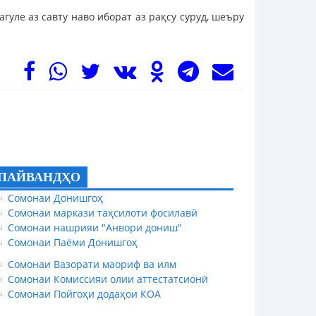
уле аз савту наво иборат аз рақсу суруд, шеъру
ПАЙВАНДҲО
Сомонаи Донишгоҳ
Сомонаи маркази таҳсилоти фосилавӣ
Сомонаи нашрияи "Анвори дониш"
Сомонаи Паёми Донишгоҳ
Сомонаи Вазорати маориф ва илм
Сомонаи Комиссияи олии аттестатсионӣ
Сомонаи Пойгоҳи додаҳои КОА