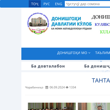
ТОҶ
РУС
ENG
ДОНИШГОҲИ МО
ТАЪЛИ
Ба довталабон
Ба донишҷ
ТАНТ
Чорабиниҳо
06.09.2024
1334