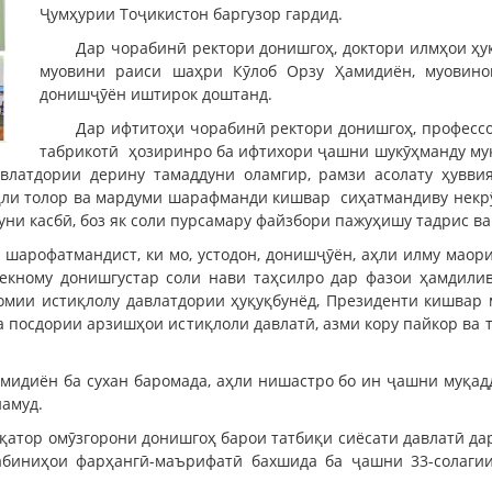
Ҷумҳурии Тоҷикистон баргузор гардид.
Дар чорабинӣ ректори донишгоҳ, доктори илмҳои ҳу
муовини раиси шаҳри Кӯлоб Орзу Ҳамидиён, муовинон
донишҷӯён иштирок доштанд.
Дар ифтитоҳи чорабинӣ ректори донишгоҳ, професс
табрикотӣ ҳозиринро ба ифтихори ҷашни шукӯҳманду муқ
давлатдории дерину тамаддуни оламгир, рамзи асолату ҳувв
аҳли толор ва мардуми шарафманди кишвар сиҳатмандиву некрӯз
уни касбӣ, боз як соли пурсамару файзбори пажуҳишу тадрис в
 шарофатмандист, ки мо, устодон, донишҷӯён, аҳли илму маор
некному донишгустар соли нави таҳсилро дар фазои ҳамдили
мии истиқлолу давлатдории ҳуқуқбунёд, Президенти кишвар 
ва посдории арзишҳои истиқлоли давлатӣ, азми кору пайкор ва
мидиён ба сухан баромада, аҳли нишастро бо ин ҷашни муқадд
намуд.
қатор омӯзгорони донишгоҳ барои татбиқи сиёсати давлатӣ да
абиниҳои фарҳангӣ-маърифатӣ бахшида ба ҷашни 33-солаги