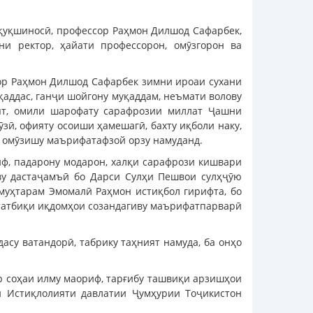
қуқшиносӣ, профессор Раҳмон Дилшод Сафарбек,
и ректор, ҳайати профессорон, омӯзгорон ва
ор Раҳмон Дилшод Сафарбек зимни ироаи сухани
аддас, ганҷи шойгону муқаддам, неъмати волову
ият, омили шарофату сарафрозии миллат Ҷашни
ӣ, офияту осоиши ҳамешагӣ, бахту иқболи наку,
а омӯзишу маърифатафзой орзу намуданд.
иф, падарону модарон, халқи сарафрози кишвари
ву дастаҷамъӣ бо Дарси Сулҳи Пешвои сулҳҷӯю
муҳтарам Эмомалӣ Раҳмон истиқбол гирифта, бо
 татбиқи иқдомҳои созандагиву маърифатпарварӣ
асу ватандорӣ, табрику таҳният намуда, ба онҳо
р соҳаи илму маориф, тарғибу ташвиқи арзишҳои
и Истиқлолияти давлатии Ҷумҳурии Тоҷикистон