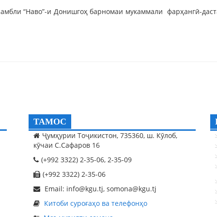
амбли “Наво”-и Донишгоҳ барномаи мукаммали фарҳангӣ-дастаг
ТАМОС
Ҷумҳурии Тоҷикистон, 735360, ш. Кӯлоб,
кӯчаи С.Сафаров 16
(+992 3322) 2-35-06, 2-35-09
(+992 3322) 2-35-06
Email: info@kgu.tj, somona@kgu.tj
Китоби суроғаҳо ва телефонҳо