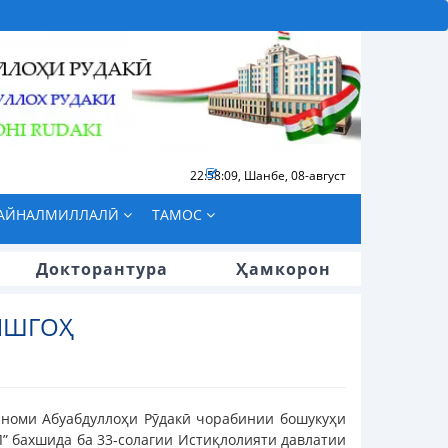
22:58:10
,
Шанбе, 08-август
БАЙНАЛМИЛЛАЛӢ
ТАМОС
Докторантура
Ҳамкорон
ИШГОҲ
 номи Абуабдуллоҳи Рӯдакӣ чорабинии бошукуҳи
 бахшида ба 33-солагии Истиқлолияти давлатии