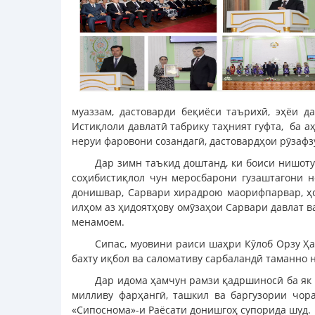
муаззам, дастоварди беқиёси таърихӣ, эҳёи 
Истиқлоли давлатӣ табрику таҳният гуфта, ба 
неруи фаровони созандагӣ, дастовардҳои рӯзафз
Дар зимн таъкид доштанд, ки боиси нишоту
соҳибистиқлол чун меросбарони гузаштагони 
донишвар, Сарвари хирадрою маорифпарвар, ҳо
илҳом аз ҳидоятҳову омӯзаҳои Сарвари давлат 
менамоем.
Сипас, муовини раиси шаҳри Кӯлоб Орзу Ҳа
бахту иқбол ва саломативу сарбаландӣ таманно 
Дар идома ҳамчун рамзи қадршиносӣ ба як 
милливу фарҳангӣ, ташкил ва баргузории чор
«Сипоснома»-и Раёсати донишгоҳ супорида шуд.