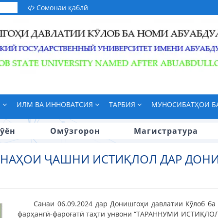
Сомонаи қаблӣ
М
ИЛМ ВА ИННОВАТСИЯ
ТАРБИЯ
МУНОСИБАТҲОИ 
ӯён
Омӯзгорон
Магистратура
АНАҲОИ ҶАШНИ ИСТИҚЛОЛ ДАР ДОН
Санаи 06.09.2024 дар Донишгоҳи давлатии Кӯлоб ба
фарҳангӣ-фароғатӣ таҳти унвони “ТАРАННУМИ ИСТИҚЛОЛ”