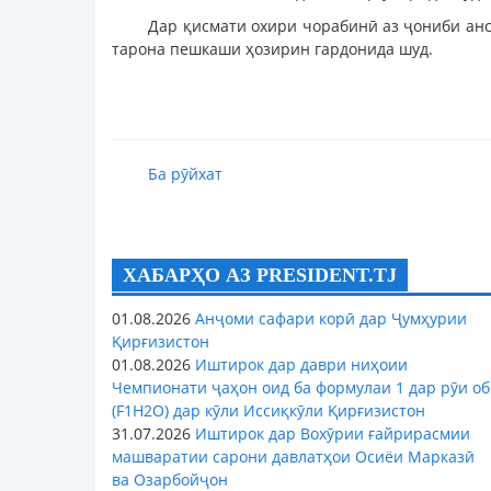
Дар қисмати охири чорабинӣ аз ҷониби анс
тарона пешкаши ҳозирин гардонида шуд.
Ба рӯйхат
ХАБАРҲО АЗ PRESIDENT.TJ
01.08.2026
Анҷоми сафари корӣ дар Ҷумҳурии
Қирғизистон
01.08.2026
Иштирок дар даври ниҳоии
Чемпионати ҷаҳон оид ба формулаи 1 дар рӯи об
(F1H2O) дар кӯли Иссиқкӯли Қирғизистон
31.07.2026
Иштирок дар Вохӯрии ғайрирасмии
машваратии сарони давлатҳои Осиёи Марказӣ
ва Озарбойҷон