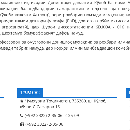
 молиявию иқтисодии Донишгоҳи давлатии Кӯлоб ба номи А
ахираҳои баландбардории самаранокии истеҳсолот дар хоҷ
Кӯлоби вилояти Хатлон)”, зери роҳбарии номзади илмҳои иқти
араҷаи илмии доктори фалсафа (PhD), доктор аз рӯйи ихтисоси
 агросаноатӣ), дар Шурои диссертатсионии 6D.КОА - 016 
Шоҳтемур бомуваффақият дифоъ намуд.
офессорон ва омӯзгорони донишгоҳ муҳаққиқ ва роҳбари илми
омзадӣ табрик намуда, дар корҳои илмии минбаъдаашон комёб
ТАМОС
Ҷумҳурии Тоҷикистон, 735360, ш. Кӯлоб,
кӯчаи С.Сафаров 16
(+992 3322) 2-35-06, 2-35-09
(+992 3322) 2-35-06