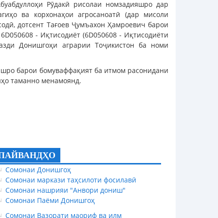
буабдуллоҳи Рӯдакӣ рисолаи номзадияшро дар
агиҳо ва корхонаҳои агросаноатӣ (дар мисоли
содӣ, дотсент Тағоев Ҷумъахон Ҳамроевич барои
 6D050608 - Иқтисодиёт (6D050608 - Иқтисодиёти
назди Донишгоҳи аграрии Тоҷикистон ба номи
ашро барои бомуваффақият ба итмом расонидани
иҳо таманно менамоянд.
ПАЙВАНДҲО
Сомонаи Донишгоҳ
Сомонаи маркази таҳсилоти фосилавӣ
Сомонаи нашрияи "Анвори дониш"
Сомонаи Паёми Донишгоҳ
Сомонаи Вазорати маориф ва илм