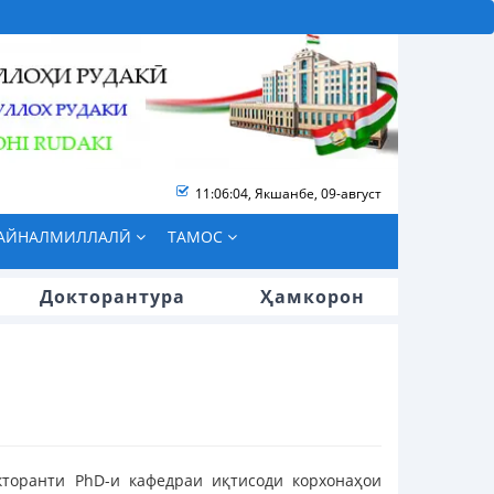
11:06:04
,
Якшанбе, 09-август
БАЙНАЛМИЛЛАЛӢ
ТАМОС
Докторантура
Ҳамкорон
кторанти PhD-и кафедраи иқтисоди корхонаҳои