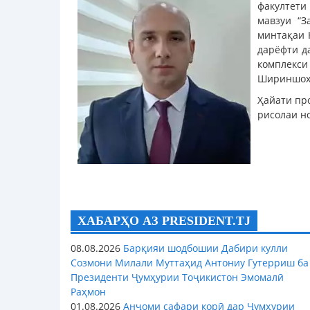
факултети
мавзуи “З
минтақаи 
дарёфти д
комплекси
Шириншоҳ 
Ҳайати пр
рисолаи н
ХАБАРҲО АЗ PRESIDENT.TJ
08.08.2026
Барқияи шодбошии Дабири кулли
Созмони Милали Муттаҳид Антониу Гутерриш ба
Президенти Ҷумҳурии Тоҷикистон Эмомалӣ
Раҳмон
01.08.2026
Анҷоми сафари корӣ дар Ҷумҳурии