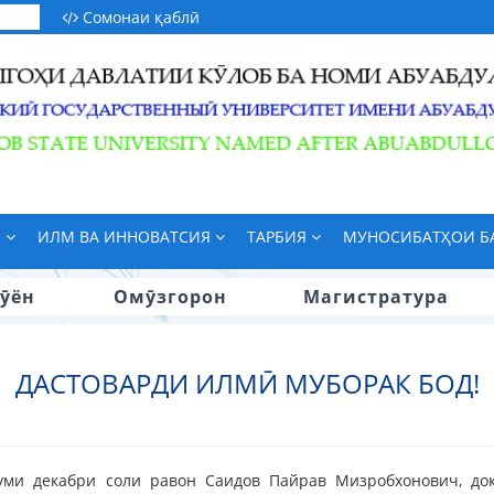
Сомонаи қаблӣ
М
ИЛМ ВА ИННОВАТСИЯ
ТАРБИЯ
МУНОСИБАТҲОИ 
ӯён
Омӯзгорон
Магистратура
ДАСТОВАРДИ ИЛМӢ МУБОРАК БОД!
уми декабри соли равон Саидов Пайрав Мизробхонович, до