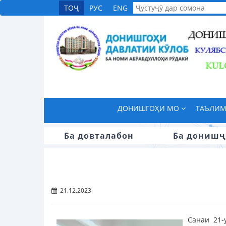
ТОҶ
РУС
ENG
ДОНИШГОҲИ МО
ТАЪЛИ
Ба довталабон
Ба донишҷ
21.12.2023
Санаи 21-