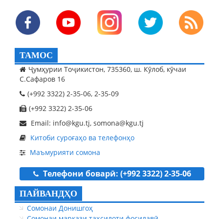
ТАМОС
Ҷумҳурии Тоҷикистон, 735360, ш. Кӯлоб, кӯчаи
С.Сафаров 16
(+992 3322) 2-35-06, 2-35-09
(+992 3322) 2-35-06
Email: info@kgu.tj, somona@kgu.tj
Китоби суроғаҳо ва телефонҳо
Маъмурияти сомона
Телефони боварӣ: (+992 3322) 2-35-06
ПАЙВАНДҲО
Сомонаи Донишгоҳ
Сомонаи маркази таҳсилоти фосилавӣ