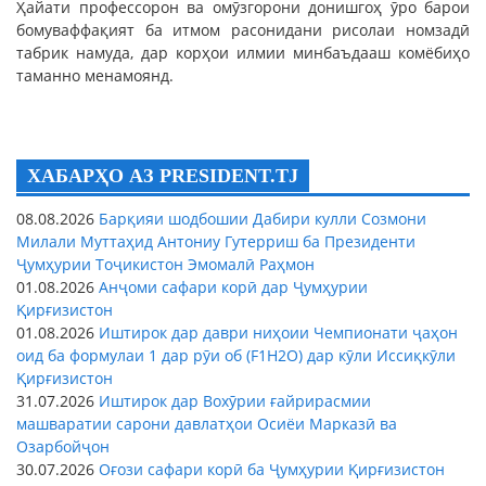
Ҳайати профессорон ва омӯзгорони донишгоҳ ӯро барои
бомуваффақият ба итмом расонидани рисолаи номзадӣ
табрик намуда, дар корҳои илмии минбаъдааш комёбиҳо
таманно менамоянд.
ХАБАРҲО АЗ PRESIDENT.TJ
08.08.2026
Барқияи шодбошии Дабири кулли Созмони
Милали Муттаҳид Антониу Гутерриш ба Президенти
Ҷумҳурии Тоҷикистон Эмомалӣ Раҳмон
01.08.2026
Анҷоми сафари корӣ дар Ҷумҳурии
Қирғизистон
01.08.2026
Иштирок дар даври ниҳоии Чемпионати ҷаҳон
оид ба формулаи 1 дар рӯи об (F1H2O) дар кӯли Иссиқкӯли
Қирғизистон
31.07.2026
Иштирок дар Вохӯрии ғайрирасмии
машваратии сарони давлатҳои Осиёи Марказӣ ва
Озарбойҷон
30.07.2026
Оғози сафари корӣ ба Ҷумҳурии Қирғизистон