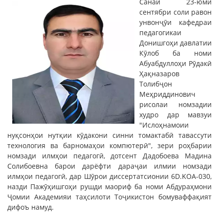
Санаи 23-юми
сентябри соли равон
унвонҷӯи кафедраи
педагогикаи
Донишгоҳи давлатии
Кӯлоб ба номи
Абуабдуллоҳи Рӯдакӣ
Ҳақназаров
Толибҷон
Меҳриддинович
рисолаи номзадии
худро дар мавзуи
"Ислоҳнамоии
нуқсонҳои нутқии кӯдакони синни томактабӣ тавассути
технология ва барномаҳои компютерӣ", зери роҳбарии
номзади илмҳои педагогӣ, дотсент Дадобоева Мадина
Солибоевна барои дарёфти дараҷаи илмии номзади
илмҳои педагогӣ, дар Шӯрои диссертатсионии 6D.KOA-030,
назди Пажӯҳишгоҳи рушди маориф ба номи Абдураҳмони
Ҷомии Академияи таҳсилоти Тоҷикистон бомуваффақият
дифоъ намуд.