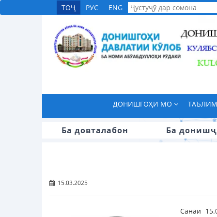
ТОҶ
РУС
ENG
ДОНИШГОҲИ МО
ТАЪЛИ
Ба довталабон
Ба донишҷ
15.03.2025
Санаи 15.