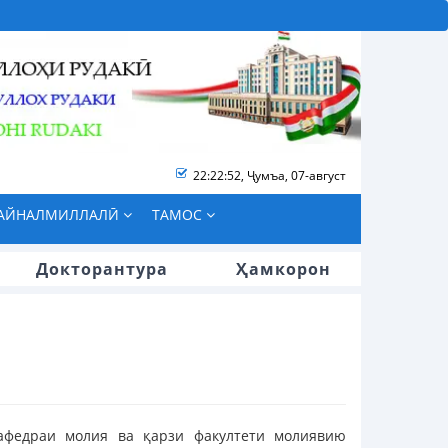
22:22:52
,
Ҷумъа, 07-август
БАЙНАЛМИЛЛАЛӢ
ТАМОС
Докторантура
Ҳамкорон
кафедраи молия ва қарзи факултети молиявию