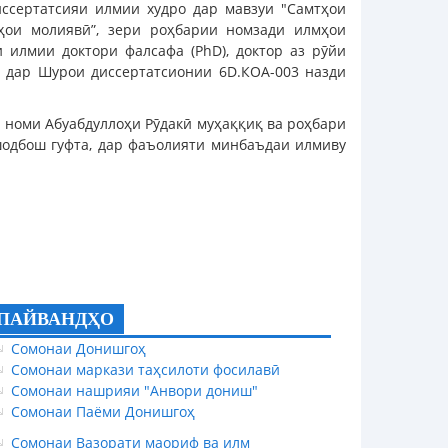
ссертатсияи илмии худро дар мавзуи "Самтҳои
ҳои молиявӣ”, зери роҳбарии номзади илмҳои
 илмии доктори фалсафа (PhD), доктор аз рӯйи
) дар Шурои диссертатсионии 6D.КОА-003 назди
 номи Абуабдуллоҳи Рӯдакӣ муҳаққиқ ва роҳбари
одбош гуфта, дар фаъолияти минбаъдаи илмиву
ПАЙВАНДҲО
Сомонаи Донишгоҳ
Сомонаи маркази таҳсилоти фосилавӣ
Сомонаи нашрияи "Анвори дониш"
Сомонаи Паёми Донишгоҳ
Сомонаи Вазорати маориф ва илм