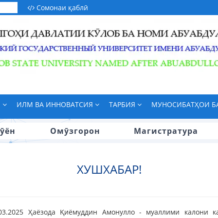
Сомонаи қаблӣ
М
ИЛМ ВА ИННОВАТСИЯ
ТАРБИЯ
МУНОСИБАТҲОИ 
ӯён
Омӯзгорон
Магистратура
ХУШХАБАР!
03.2025 Ҳаёзода Қиёмуддин Амонулло - муаллими калони 