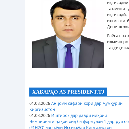
иқтисодии
таъмини у
иқтисодӣ,
ихтисоси 
Донишгоҳи
Раёсат ва
илмияшро 
таҳқиқоти
ХАБАРҲО АЗ PRESIDENT.TJ
01.08.2026
Анҷоми сафари корӣ дар Ҷумҳурии
Қирғизистон
01.08.2026
Иштирок дар даври ниҳоии
Чемпионати ҷаҳон оид ба формулаи 1 дар рӯи об
(F1H2O) дар кӯли Иссиқкӯли Қирғизистон