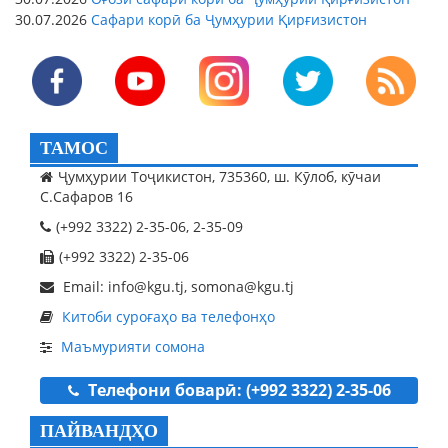
30.07.2026
Сафари корӣ ба Ҷумҳурии Қирғизистон
ТАМОС
Ҷумҳурии Тоҷикистон, 735360, ш. Кӯлоб, кӯчаи
С.Сафаров 16
(+992 3322) 2-35-06, 2-35-09
(+992 3322) 2-35-06
Email: info@kgu.tj, somona@kgu.tj
Китоби суроғаҳо ва телефонҳо
Маъмурияти сомона
Телефони боварӣ: (+992 3322) 2-35-06
ПАЙВАНДҲО