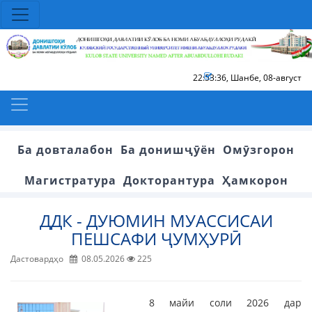
22:53:36
,
Шанбе, 08-август
Ба довталабон
Ба донишҷӯён
Омӯзгорон
Магистратура
Докторантура
Ҳамкорон
ДДК - ДУЮМИН МУАССИСАИ
ПЕШСАФИ ҶУМҲУРӢ
Дастовардҳо
08.05.2026
225
8 майи соли 2026 дар