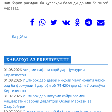
нав барои расидан ба қуллаҳои баланди дониш ба ҳисоб
меравад.
Ба рӯйхат
ХАБАРҲО АЗ PRESIDENT.TJ
01.08.2026
Анҷоми сафари корӣ дар Ҷумҳурии
Қирғизистон
01.08.2026
Иштирок дар даври ниҳоии Чемпионати ҷаҳон
оид ба формулаи 1 дар рӯи об (F1H2O) дар кӯли Иссиқкӯли
Қирғизистон
31.07.2026
Иштирок дар Вохӯрии ғайрирасмии
машваратии сарони давлатҳои Осиёи Марказӣ ва
Озарбойҷон
30.07.2026
Оғози сафари корӣ ба Ҷумҳурии Қирғизистон