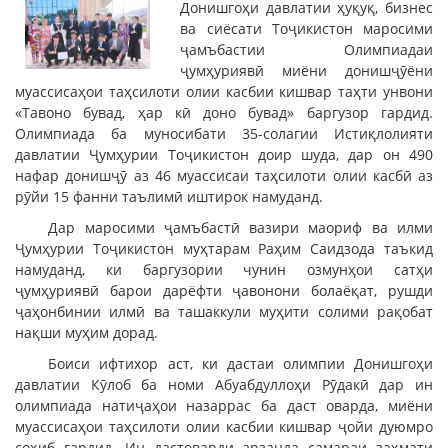
Донишгоҳи давлатии ҳуқуқ, бизнес
ва сиёсати Тоҷикистон маросими
ҷамъбастии Олимпиадаи
ҷумҳуриявӣ миёни донишҷӯёни
муассисаҳои таҳсилоти олии касбии кишвар таҳти унвони
«Тавоно бувад, ҳар кӣ доно бувад» баргузор гардид.
Олимпиада ба муносибати 35-солагии Истиқлолияти
давлатии Ҷумҳурии Тоҷикистон доир шуда, дар он 490
нафар донишҷӯ аз 46 муассисаи таҳсилоти олии касбӣ аз
рӯйи 15 фанни таълимӣ иштирок намуданд.
Дар маросими ҷамъбастӣ вазири маориф ва илми
Ҷумҳурии Тоҷикистон муҳтарам Раҳим Саидзода таъкид
намуданд, ки баргузории чунин озмунҳои сатҳи
ҷумҳуриявӣ барои дарёфти ҷавонони болаёқат, рушди
ҷаҳонбинии илмӣ ва ташаккули муҳити солими рақобат
нақши муҳим дорад.
Боиси ифтихор аст, ки дастаи олимпии Донишгоҳи
давлатии Кӯлоб ба номи Абуабдуллоҳи Рӯдакӣ дар ин
олимпиада натиҷаҳои назаррас ба даст оварда, миёни
муассисаҳои таҳсилоти олии касбии кишвар ҷойи дуюмро
соҳиб гардид. Ин дастоварди арзанда самараи заҳмати