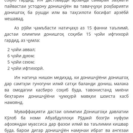
пайвастаи устодону донишҷӯён ва таваҷҷуҳи роҳбарияти
донишгоҳ ба рушди илм ва таҳсилоти босифат арзёбӣ
мешавад.
Аз рӯйи ҷамъбасти натиҷаҳо аз 15 фанни таълимӣ,
дастаи олимпии донишгоҳ соҳиби 15 ҷойи ифтихорӣ
гардид, аз ҷумла:
2 ҷойи аввал;
6 ҷойи дуюм;
5 ҷойи сеюм;
2 ҷойи ифтихорӣ.
Ин натиҷа нишон медиҳад, ки донишҷӯёни донишгоҳ
дар самтҳои гуногуни илмӣ сатҳи баланди дониш, малака
ва омодагии касбиро соҳиб буда, тавонистанд миёни
беҳтарин донишҷӯёни ҷумҳурӣ мавқеи шоиста касб
намоянд.
Муваффақияти дастаи олимпии Донишгоҳи давлатии
Кӯлоб ба номи Абуабдуллоҳи Рӯдакӣ бозгӯи нуфузи
афзояндаи муассиса дар фазои илмӣ ва таълимии кишвар
буда, барои дигар донишҷӯён намунаи ибрат ва ангезаи