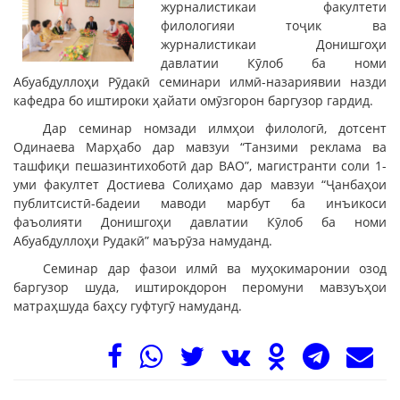
журналистикаи факултети
филологияи тоҷик ва
журналистикаи Донишгоҳи
давлатии Кӯлоб ба номи
Абуабдуллоҳи Рӯдакӣ семинари илмӣ-назариявии назди
кафедра бо иштироки ҳайати омӯзгорон баргузор гардид.
Дар семинар номзади илмҳои филологӣ, дотсент
Одинаева Марҳабо дар мавзуи “Танзими реклама ва
ташфиқи пешазинтихоботӣ дар ВАО”, магистранти соли 1-
уми факултет Достиева Солиҳамо дар мавзуи “Ҷанбаҳои
публитсистӣ-бадеии маводи марбут ба инъикоси
фаъолияти Донишгоҳи давлатии Кӯлоб ба номи
Абуабдуллоҳи Рудакӣ” маърӯза намуданд.
Семинар дар фазои илмӣ ва муҳокимаронии озод
баргузор шуда, иштирокдорон перомуни мавзуъҳои
матраҳшуда баҳсу гуфтугӯ намуданд.