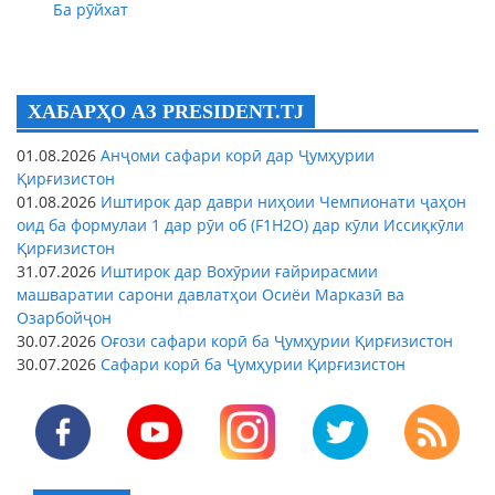
Ба рӯйхат
ХАБАРҲО АЗ PRESIDENT.TJ
01.08.2026
Анҷоми сафари корӣ дар Ҷумҳурии
Қирғизистон
01.08.2026
Иштирок дар даври ниҳоии Чемпионати ҷаҳон
оид ба формулаи 1 дар рӯи об (F1H2O) дар кӯли Иссиқкӯли
Қирғизистон
31.07.2026
Иштирок дар Вохӯрии ғайрирасмии
машваратии сарони давлатҳои Осиёи Марказӣ ва
Озарбойҷон
30.07.2026
Оғози сафари корӣ ба Ҷумҳурии Қирғизистон
30.07.2026
Сафари корӣ ба Ҷумҳурии Қирғизистон