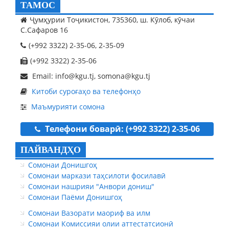
ТАМОС
Ҷумҳурии Тоҷикистон, 735360, ш. Кӯлоб, кӯчаи
С.Сафаров 16
(+992 3322) 2-35-06, 2-35-09
(+992 3322) 2-35-06
Email: info@kgu.tj, somona@kgu.tj
Китоби суроғаҳо ва телефонҳо
Маъмурияти сомона
Телефони боварӣ: (+992 3322) 2-35-06
ПАЙВАНДҲО
Сомонаи Донишгоҳ
Сомонаи маркази таҳсилоти фосилавӣ
Сомонаи нашрияи "Анвори дониш"
Сомонаи Паёми Донишгоҳ
Сомонаи Вазорати маориф ва илм
Сомонаи Комиссияи олии аттестатсионӣ