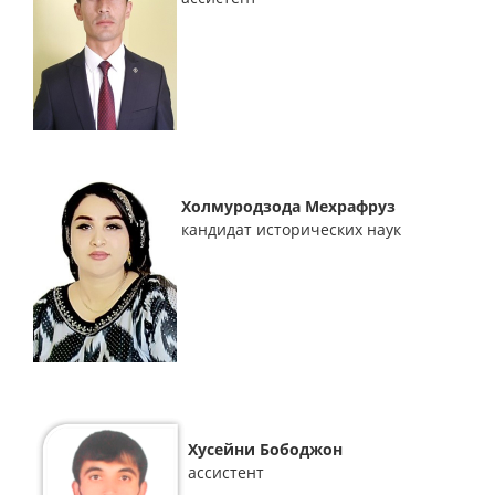
Холмуродзода Мехрафруз
кандидат исторических наук
Хусейни Бободжон
ассистент