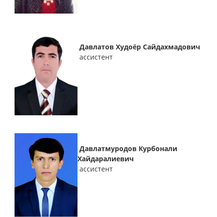
Давлатов Худоёр Сайдахмадович
ассистент
Давлатмуродов Курбонали
Хайдаралиевич
ассистент