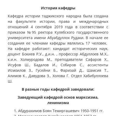
История кафедры
Кафедра истории таджикского народна была создана
на факультете истории, права и международных
отношений 4 сентября 2019 года в соответствии с
приказом №95 ректора Кулябского государственного
университета имени Абуабдуллох Рудаки. В начале ее
создания ее членами кафедры являлись 17 человек.
На кафедре работают: кандидат исторических наук,
доцент Бокиев Р.У., д.и.н. , профессор Абдуллоев М.Х.,
к.и.н. Холмуродова М., преподаватели Сафаров Х.,
Исуфов Ш., Бадалов И., Собиров С., ассистенты
Исмоилов З., Гусейни Б., Фаризай Д., Шамсия Т.,
Алимов К., Давудова З., Холова Г. Отдел Хабибуллоева
Ш.
В разные годы кафедрой заведовали:
Заведующий кафедрой основ марксизма,
ленинизма
Абдурахимов Боян Темиргашевич 1950-1951 гг.