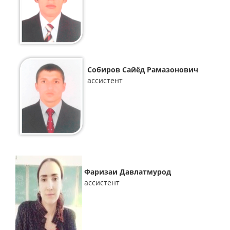
Собиров Сайёд Рамазонович
ассистент
Фаризаи Давлатмурод
ассистент