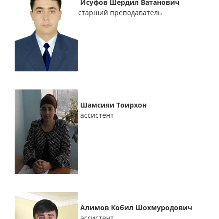
Исуфов Шердил Ватанович
старший преподаватель
Шамсияи Тоирхон
ассистент
Алимов Кобил
Шохмуродович
ассистент