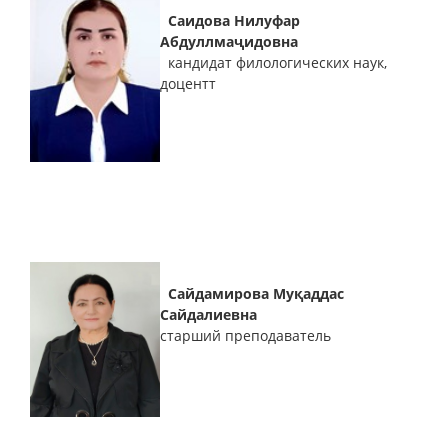
Саидова Нилуфар
Абдуллмаҷидовна
кандидат филологических наук,
доцентт
Сайдамирова Муқаддас
Сайдалиевна
старший преподаватель