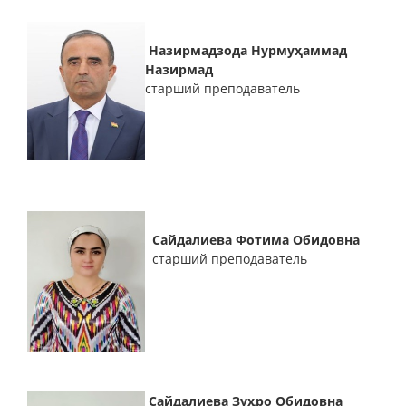
Назирмадзода Нурмуҳаммад
Назирмад
старший преподаватель
Сайдалиева Фотима Обидовна
старший преподаватель
Сайдалиева Зуҳро Обидовна