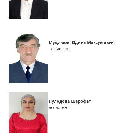
Муқимов Одина Махсумович
ассистент
Пулодова Шарофат
ассистент