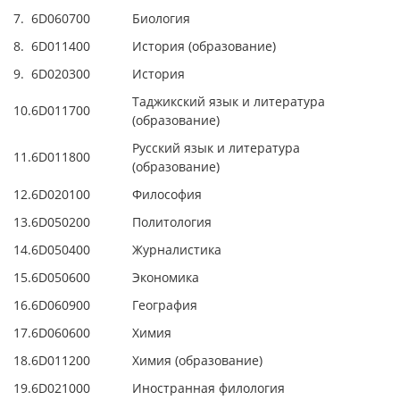
7.
6D060700
Биология
8.
6D011400
История (образование)
9.
6D020300
История
Таджикский язык и литература
10.
6D011700
(образование)
Русский язык и литература
11.
6D011800
(образование)
12.
6D020100
Философия
13.
6D050200
Политология
14.
6D050400
Журналистика
15.
6D050600
Экономика
16.
6D060900
География
17.
6D060600
Химия
18.
6D011200
Химия (образование)
19.
6D021000
Иностранная филология