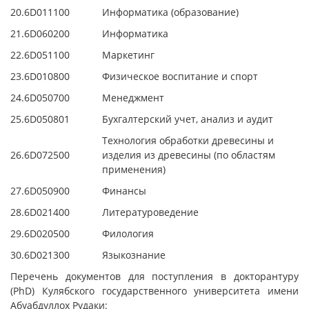
20.
6D011100
Информатика (образование)
21.
6D060200
Информатика
22.
6D051100
Маркетинг
23.
6D010800
Физическое воспитание и спорт
24.
6D050700
Менеджмент
25.
6D050801
Бухгалтерский учет, анализ и аудит
Технология обработки древесины и
26.
6D072500
изделия из древесины (по областям
применения)
27.
6D050900
Финансы
28.
6D021400
Литературоведение
29.
6D020500
Филология
30.
6D021300
Языкознание
Перечень документов для поступления в докторантуру
(PhD) Кулябского государственного университета имени
Абуабдуллох Рудаки: