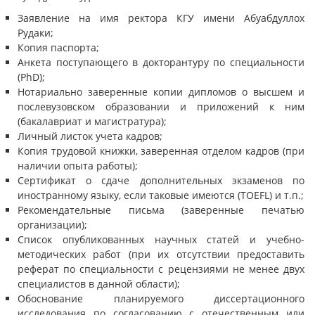
Заявление на имя ректора КГУ имени Абуабдуллох
Рудаки;
Копия паспорта;
Анкета поступающего в докторантуру по специальности
(PhD);
Нотариально заверенные копии дипломов о высшем и
послевузовском образовании и приложений к ним
(бакалавриат и магистратура);
Личный листок учета кадров;
Копия трудовой книжки, заверенная отделом кадров (при
наличии опыта работы);
Сертификат о сдаче дополнительных экзаменов по
иностранному языку, если таковые имеются (TOEFL) и т.п.;
Рекомендательные письма (заверенные печатью
организации);
Список опубликованных научных статей и учебно-
методических работ (при их отсутствии предоставить
реферат по специальности с рецензиями не менее двух
специалистов в данной области);
Обоснование планируемого диссертационного
исследования по согласованию с отечественным или