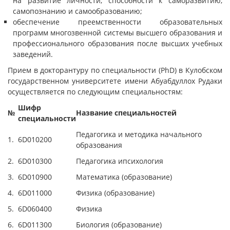
на развитие личности, способности к саморазвитию,
самопознанию и самообразованию;
обеспечение преемственности образовательных
программ многозвенной системы высшего образования и
профессионального образования после высших учебных
заведений.
Прием в докторантуру по специальности (PhD) в Кулобском
государственном университете имени Абуабдуллох Рудаки
осуществляется по следующим специальностям:
Шифр
№
Название специальностей
специальности
Педагогика и методика начального
1.
6D010200
образования
2.
6D010300
Педагогика ипсихология
3.
6D010900
Математика (образование)
4.
6D011000
Физика (образование)
5.
6D060400
Физика
6.
6D011300
Биология (образование)