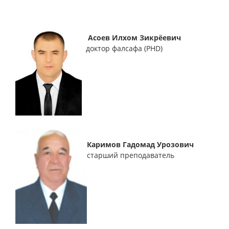
Асоев Илхом Зикрёевич
доктор фалсафа (PHD)
Каримов Гадомад Урозович
старший преподаватель