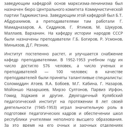
заведующим кафедрой основ марксизма-ленинизма был
назначен бюро Центрального комитета Коммунистической
партии Таджикистана. Заведующим этой кафедрой был Б.Т.
Абдурахимов, а преподавателями там работали Г.
Мамадназаров, А. Сиддиков, Г. Ятимов, М. Шукуров,
Маллаев, Варханин. На кафедру истории народов СССР
были назначены преподаватели Г.Б. Богиров, Р. Усмонов,
Миньязов, Д.Г. Резник.
Институт постепенно растет, и улучшается снабжение
кафедр преподавателями. В 1952-1953 учебном году их
число достигло 576 человек, а число ученых и
преподавателей — 100 человек; в качестве
преподавателей были приняты талантливые специалисты:
Соломиддин Атоев, Я.А. Бобоев, М.Г. Кабина, Г. Назаров,
Мойоншо Назаршоев, Мирзо Султонов, Парвиз Ирфон,
Гомид Ходжаев и другие. Двухгодичный Кулябский
педагогический институт на протяжении 8 лет своей
деятельности (1945-1953) играл значительную роль в
подготовке педагогических кадров и обеспечении школ
республики учителями неполного высшего образования.
За это время на его очных и заочных отделениях