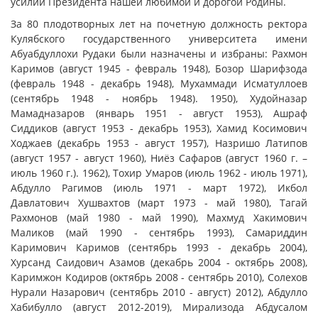
усилий Президента нашей любимой и дорогой Родины.
За 80 плодотворных лет на почетную должность ректора
Кулябского государственного университета имени
Абуабдуллохи Рудаки были назначены и избраны: Рахмон
Каримов (август 1945 - февраль 1948), Бозор Шарифзода
(февраль 1948 - декабрь 1948), Мухаммади Исматуллоев
(сентябрь 1948 - ноябрь 1948). 1950), Худойназар
Мамадназаров (январь 1951 - август 1953), Ашраф
Сиддиков (август 1953 - декабрь 1953), Хамид Косимович
Ходжаев (декабрь 1953 - август 1957), Назришо Латипов
(август 1957 - август 1960), Ниёз Сафаров (август 1960 г. –
июль 1960 г.). 1962), Тохир Умаров (июль 1962 - июль 1971),
Абдулло Рагимов (июль 1971 - март 1972), Икбол
Давлатович Хушвахтов (март 1973 - май 1980), Тагай
Рахмонов (май 1980 - май 1990), Махмуд Хакимович
Маликов (май 1990 - сентябрь 1993), Самариддин
Каримович Каримов (сентябрь 1993 - декабрь 2004),
Хурсанд Саидович Азамов (декабрь 2004 - октябрь 2008),
Каримжон Кодиров (октябрь 2008 - сентябрь 2010), Солехов
Нурали Назарович (сентябрь 2010 - август) 2012), Абдулло
Хабибулло (август 2012-2019), Мирализода Абдусалом