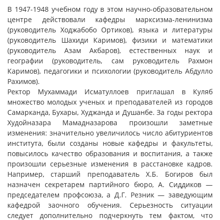
В 1947-1948 учебном году в этом научно-образовательном
центре действовали кафедры марксизма-ленинизма
(руководитель Ходжабобо Ортиков), языка и литературы
(руководитель Шахиди Каримов), физики и математики
(руководитель Азам Акбаров), естественных наук и
географии (руководитель, сам руководитель Рахмон
Каримов), педагогики и психологии (руководитель Абдулло
Рахимов).
Ректор Мухаммади Исматуллоев приглашал в Куляб
множество молодых ученых и преподавателей из городов
Самарканда, Бухары, Худжанда и Душанбе. За годы ректора
Худойназара Мамадназарова произошли заметные
изменения: значительно увеличилось число абитуриентов
института, были созданы новые кафедры и факультеты,
повысилось качество образования и воспитания, а также
произошли серьезные изменения в расстановке кадров.
Например, старший преподаватель Х.Б. Богиров был
назначен секретарем партийного бюро, А. Сиддиков —
председателем профсоюза, а Д.Г. Резник — заведующим
кафедрой заочного обучения. Серьезность ситуации
следует дополнительно подчеркнуть тем фактом, что