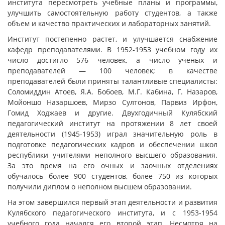
института пересмотреть учебные планы и программы,
улучшить самостоятельную работу студентов, а также
объем и качество практических и лабораторных занятий.
Институт постепенно растет, и улучшается снабжение
кафедр преподавателями. В 1952-1953 учебном году их
число достигло 576 человек, а число ученых и
преподавателей — 100 человек; в качестве
преподавателей были приняты талантливые специалисты:
Соломиддин Атоев, Я.А. Бобоев, М.Г. Кабина, Г. Назаров,
Мойоншо Назаршоев, Мирзо Султонов, Парвиз Ирфон,
Гомид Ходжаев и другие. Двухгодичный Кулябский
педагогический институт на протяжении 8 лет своей
деятельности (1945-1953) играл значительную роль в
подготовке педагогических кадров и обеспечении школ
республики учителями неполного высшего образования.
За это время на его очных и заочных отделениях
обучалось более 900 студентов, более 750 из которых
получили диплом о неполном высшем образовании.
На этом завершился первый этап деятельности и развития
Кулябского педагогического института, и с 1953-1954
учебного года начался его второй этап. Несмотря на