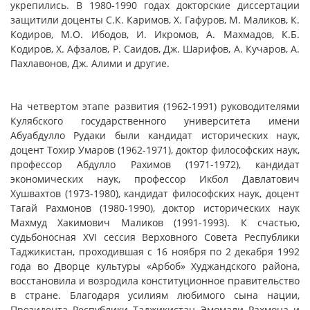
укрепились. В 1980-1990 годах докторские диссертации
защитили доценты С.К. Каримов, Х. Гафуров, М. Маликов, К.
Кодиров, М.О. Ибодов, И. Икромов, А. Махмадов, К.Б.
Кодиров, Х. Афзалов, Р. Саидов, Дж. Шарифов, А. Кучаров, А.
Пахлавонов, Дж. Алими и другие.
На четвертом этапе развития (1962-1991) руководителями
Кулябского государственного университета имени
Абуабдулло Рудаки были кандидат исторических наук,
доцент Тохир Умаров (1962-1971), доктор философских наук,
профессор Абдулло Рахимов (1971-1972), кандидат
экономических наук, профессор Икбол Давлатович
Хушвахтов (1973-1980), кандидат философских наук, доцент
Тагай Рахмонов (1980-1990), доктор исторических наук
Махмуд Хакимович Маликов (1991-1993). К счастью,
судьбоносная XVI сессия Верховного Совета Республики
Таджикистан, проходившая с 16 ноября по 2 декабря 1992
года во Дворце культуры «Арбоб» Худжандского района,
восстановила и возродила конституционное правительство
в стране. Благодаря усилиям любимого сына нации,
Президента Республики Таджикистан Эмомали Рахмона и