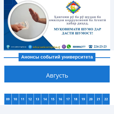
Анонсы событий университета
Августь
09
10
11
12
13
14
15
16
17
18
19
20
21
22