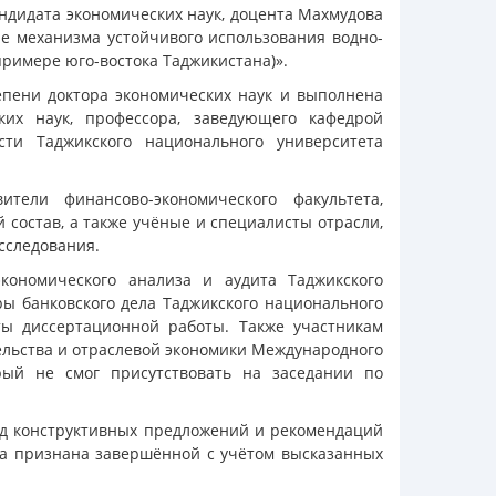
андидата экономических наук, доцента Махмудова
е механизма устойчивого использования водно-
примере юго-востока Таджикистана)».
епени доктора экономических наук и выполнена
ких наук, профессора, заведующего кафедрой
сти Таджикского национального университета
тели финансово-экономического факультета,
состав, а также учёные и специалисты отрасли,
сследования.
ономического анализа и аудита Таджикского
ры банковского дела Таджикского национального
ы диссертационной работы. Также участникам
ельства и отраслевой экономики Международного
рый не смог присутствовать на заседании по
яд конструктивных предложений и рекомендаций
ла признана завершённой с учётом высказанных