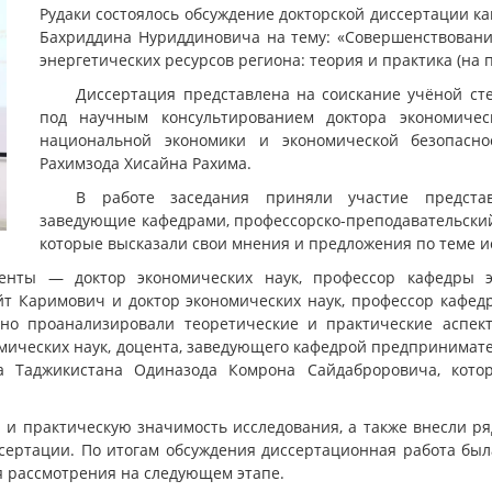
Рудаки состоялось обсуждение докторской диссертации к
Бахриддина Нуриддиновича на тему: «Совершенствовани
энергетических ресурсов региона: теория и практика (на 
Диссертация представлена на соискание учёной ст
под научным консультированием доктора экономичес
национальной экономики и экономической безопасно
Рахимзода Хисайна Рахима.
В работе заседания приняли участие представи
заведующие кафедрами, профессорско-преподавательский 
которые высказали свои мнения и предложения по теме и
нты — доктор экономических наук, профессор кафедры эк
т Каримович и доктор экономических наук, профессор кафед
но проанализировали теоретические и практические аспект
омических наук, доцента, заведующего кафедрой предпринимат
а Таджикистана Одиназода Комрона Сайдаброровича, кото
 и практическую значимость исследования, а также внесли р
сертации. По итогам обсуждения диссертационная работа бы
 рассмотрения на следующем этапе.