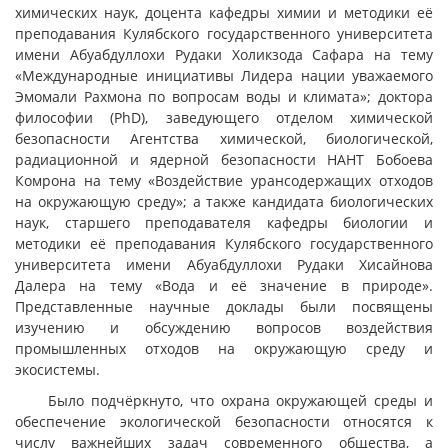
химических наук, доцента кафедры химии и методики её
преподавания Кулябского государственного университета
имени Абуабдуллохи Рудаки Холикзода Сафара на тему
«Международные инициативы Лидера нации уважаемого
Эмомали Рахмона по вопросам воды и климата»; доктора
философии (PhD), заведующего отделом химической
безопасности Агентства химической, биологической,
радиационной и ядерной безопасности НАНТ Бобоева
Комрона на тему «Воздействие урансодержащих отходов
на окружающую среду»; а также кандидата биологических
наук, старшего преподавателя кафедры биологии и
методики её преподавания Кулябского государственного
университета имени Абуабдуллохи Рудаки Хисайнова
Далера на тему «Вода и её значение в природе».
Представленные научные доклады были посвящены
изучению и обсуждению вопросов воздействия
промышленных отходов на окружающую среду и
экосистемы.
Было подчёркнуто, что охрана окружающей среды и
обеспечение экологической безопасности относятся к
числу важнейших задач современного общества, а