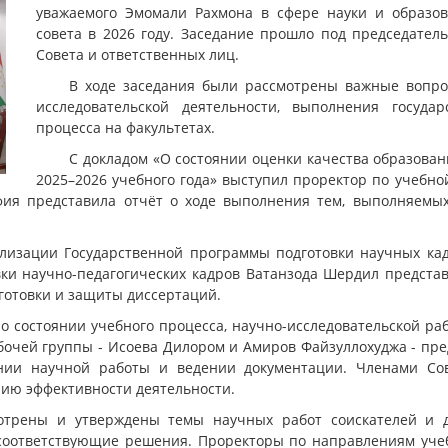
уважаемого Эмомали Рахмона в сфере науки и образов
совета в 2026 году. Заседание прошло под председател
Совета и ответственных лиц.
В ходе заседания были рассмотрены важные вопрос
исследовательской деятельности, выполнения госуд
процесса на факультетах.
С докладом «О состоянии оценки качества образован
2025–2026 учебного года» выступил проректор по учебно
фия представила отчёт о ходе выполнения тем, выполняемых
ализации Государственной программы подготовки научных ка
овки научно-педагогических кадров Ватанзода Шердил предс
дготовки и защиты диссертаций.
о состоянии учебного процесса, научно-исследовательской ра
бочей группы - Исоева Дилором и Амиров Файзуллохуджа - п
янии научной работы и ведении документации. Членами С
ию эффективности деятельности.
отрены и утверждены темы научных работ соискателей и до
оответствующие решения. Проректоры по направлениям учеб