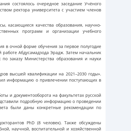
ания состоялось очередное заседание Учёного
ьством ректора университета с участием членов
ы, касающиеся качества образования, научно-
арственных программ и организации учебного
ия в очной форме обучения за первое полугодие
й работе Абдусамадзода Эрадж. Затем начальник
 по заказу Министерства образования и науки
дров высшей квалификации на 2021–2030 годы».
тавил информацию о привлечении поступающих в
боты и документооборота на факультетах русской
редставили подробную информацию о проведении
овета были даны конкретные рекомендации по
кторантов PhD (8 человек). Также обсуждены
ной, научной, воспитательной и хозяйственной