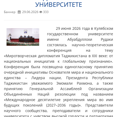
УНИВЕРСИТЕТЕ
Баннер
29.06.2026
333
29 июня 2026 года в Кулябском
государственном университете
имени Абуабдуллохи Рудаки
состоялась научно-теоретическая
конференция на тему
«Миротворческая дипломатия Таджикистана в XXI веке: от
национальных инициатив к глобальному признанию».
Конференция была посвящена единогласному принятию
очередной инициативы Основателя мира и национального
единства – Лидера нации, Президента Республики
Таджикистан уважаемого Эмомали Рахмона, а также
принятию Генеральной Ассамблеей Организации
Объединённых Наций резолюции под названием
«Международное десятилетие укрепления мира во имя
будущих поколений (2027–2036 годы)». Представители
научного сообщества, преподаватели и сотрудники
университета с чувством высокой гордости и патриотизма